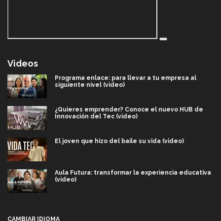
Videos
Programa enlace: para llevar a tu empresa al
siguiente nivel (video)
¿Quieres emprender? Conoce el nuevo HUB de
Innovación del Tec (video)
El joven que hizo del baile su vida (video)
Aula Futura: transformar la experiencia educativa
(video)
Más que un festival cultural: así es la magia de
VIBRART 2026 (video)
CAMBIAR IDIOMA