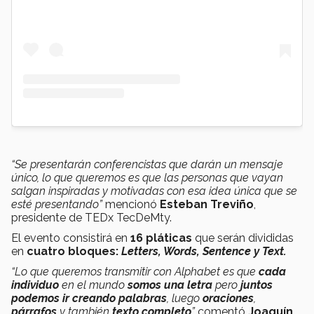
“Se presentarán conferencistas que darán un mensaje
único, lo que queremos es que las personas que vayan
salgan inspiradas y motivadas con esa idea única que se
esté presentando”
mencionó
Esteban Treviño
,
presidente de TEDx TecDeMty.
El evento consistirá en
16 plática
s
que serán divididas
en
cuatro bloques:
Letters, Words, Sentence y Text.
“Lo que queremos transmitir con Alphabet es que
cada
individuo
en el mundo
somos una letra
pero
juntos
podemos ir creando palabras
, luego
oraciones
,
párrafos
y también
texto completo
”
comentó
Joaquín