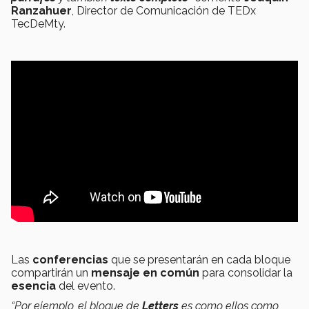
Ranzahuer
, Director de Comunicación de TEDx
TecDeMty.
Las
conferencias
que se presentarán en cada bloque
compartirán un
mensaje en común
para consolidar la
esencia
del evento.
“Por ejemplo, el bloque de
Letters
es como ellos como