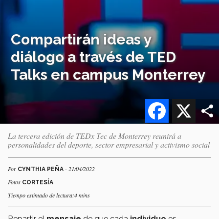
Compartirán ideas y
diálogo a través de TED
Talks en campus Monterrey
Facebook
X
La tercera edición de TEDx Tec de Monterrey reunirá a
personalidades del deporte, sector empresarial y activismo social
Por
- 21/04/2022
CYNTHIA PEÑA
Fotos
CORTESÍA
Tiempo estimado de lectura:4 mins
Repartir el
mensaje
de que cada
individuo
es