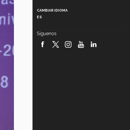
Más que un festival cultural: así es
la magia de VIBRART 2026 (video)
CAMBIAR IDIOMA
ES
Javier Guzmán: investigación con
impacto social (video)
Síguenos
¡México, en el top del mundial de
robótica FIRST 2026! (video)
Vida Tec: Pasión, disciplina y
básquetbol, con Gael Adame
(video)
¿Cómo es el Modelo Educativo
Tec? (video)
Vida Tec: Feminismo e Inteligencia
Artificial, Paola Ricaurte (video)