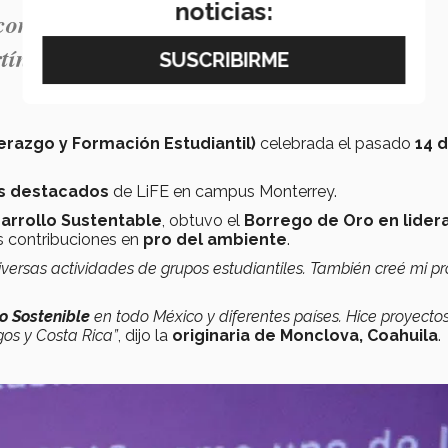
noticias:
con broche de oro mi carrera estudiantil y
tínez
erazgo y Formación Estudiantil)
celebrada el pasado
14 
s destacados
de LiFE en campus Monterrey.
arrollo Sustentable
, obtuvo el
Borrego de Oro en lider
s contribuciones en
pro del ambiente
.
versas actividades de grupos estudiantiles. También creé mi pr
lo Sostenible
en todo México y diferentes países. Hice proyecto
os y Costa Rica”
, dijo la
originaria de Monclova, Coahuila
.