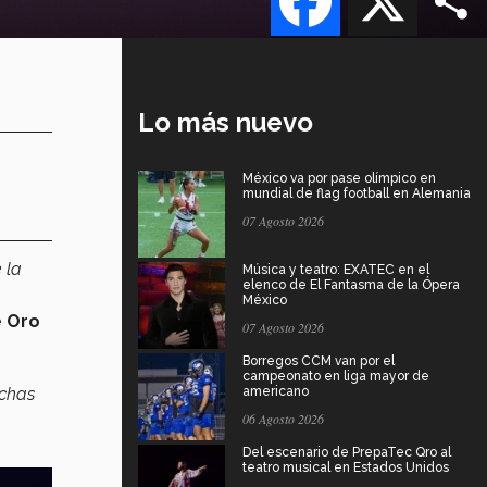
Lo más nuevo
México va por pase olímpico en
mundial de flag football en Alemania
07 Agosto 2026
 la
Música y teatro: EXATEC en el
elenco de El Fantasma de la Ópera
México
 Oro
07 Agosto 2026
Borregos CCM van por el
campeonato en liga mayor de
uchas
americano
06 Agosto 2026
Del escenario de PrepaTec Qro al
teatro musical en Estados Unidos