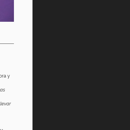
tora y
mas
llevar