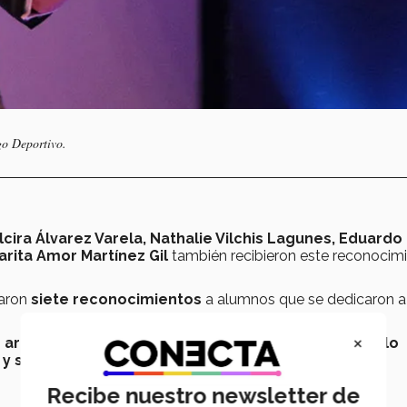
o Deportivo.
cira Álvarez Varela, Nathalie Vilchis Lagunes, Eduardo
rita Amor Martínez Gil
también recibieron este reconocim
garon
siete reconocimientos
a alumnos que se dedicaron a
×
s
artístico, deportivo, bienestar estudiantil, desarrollo
 y social transformador
.
Recibe nuestro newsletter de