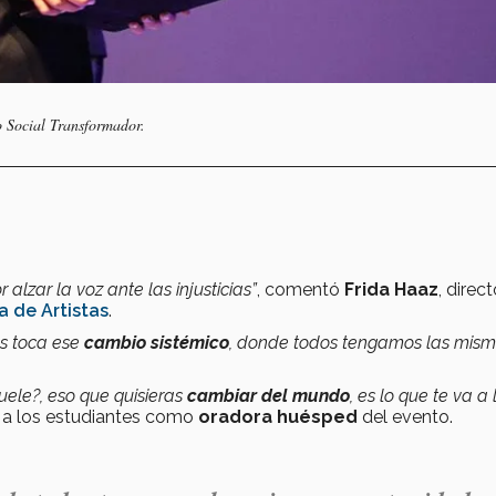
 Social Transformador.
 alzar la voz ante las injusticias”
, comentó
Frida Haaz
, direc
a de Artistas
.
os toca ese
cambio sistémico
, donde todos tengamos las mis
uele?, eso que quisieras
cambiar del mundo
, es lo que te va a 
e a los estudiantes como
oradora huésped
del evento.