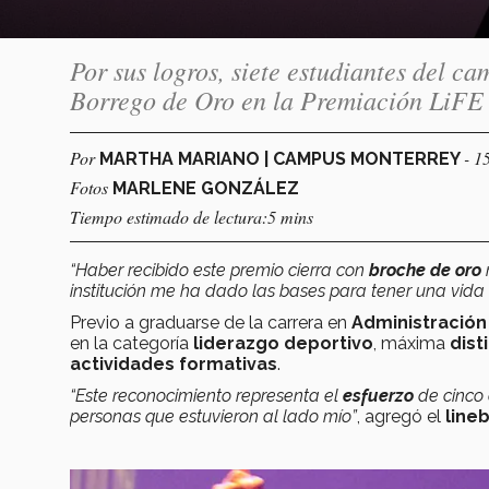
Por sus logros, siete estudiantes del 
Borrego de Oro en la Premiación LiFE
Por
- 1
MARTHA MARIANO | CAMPUS MONTERREY
Fotos
MARLENE GONZÁLEZ
Tiempo estimado de lectura:5 mins
“Haber recibido este premio cierra con
broche de oro
m
institución me ha dado las bases para tener una vida 
Previo a graduarse de la carrera en
Administración
en la categoría
liderazgo deportivo
, máxima
dist
actividades formativas
.
“Este reconocimiento representa el
esfuerzo
de cinco 
personas que estuvieron al lado mío”
, agregó el
line