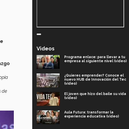
de
Videos
Programa enlace: para llevar a tu
empresa al siguiente nivel (video)
azgo
¿Quieres emprender? Conoce el
opia
nuevo HUB de Innovación del Tec
(video)
s de
El joven que hizo del baile su vida
(video)
Aula Futura: transformar la
experiencia educativa (video)