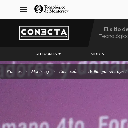
Pasar
navegación
menu
al
principal
contenido
principal
El sitio d
Tecnológic
Menu
CATEGORÍAS
VIDEOS
Comunidad
Noticias
Monterrey
Educación
Brillan por su tray