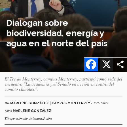
Dialogan sobre
biodiversidad, energía y
agua en el norte del país
Facebook
X
El Tec de Monterrey, campus Monterrey, participó como sede del
encuentro "La academia y el Senado en acción en contra del
cambio climático".
Por
- 30/11/2022
MARLENE GONZÁLEZ | CAMPUS MONTERREY
Fotos
MARLENE GONZÁLEZ
Tiempo estimado de lectura:3 mins