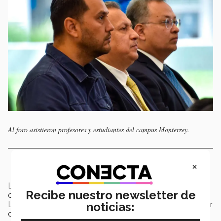
Al foro asistieron profesores y estudiantes del campus Monterrey.
×
La
educación puede generar cambios
en las
Recibe nuestro newsletter de
conciencias y acciones de las comunidades, indicó
noticias:
Luciano Concheiro, subsecretario de Educación Superior
de la Secretaría de Educación Pública (SEP).