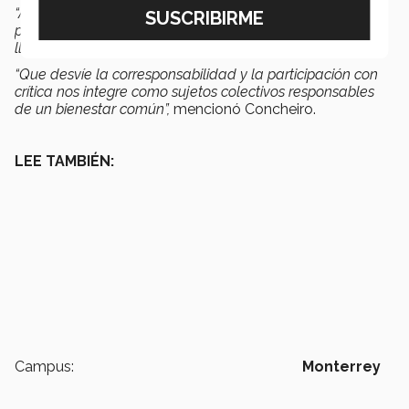
“Ahí donde la perspectiva de diálogo intercultural nos
puede dar una perspectiva fundamental en lo que
llamamos la revolución de las conciencias.
“Que desvíe la corresponsabilidad y la participación con
crítica nos integre como sujetos colectivos responsables
de un bienestar común”,
mencionó Concheiro.
LEE TAMBIÉN:
Campus:
Monterrey