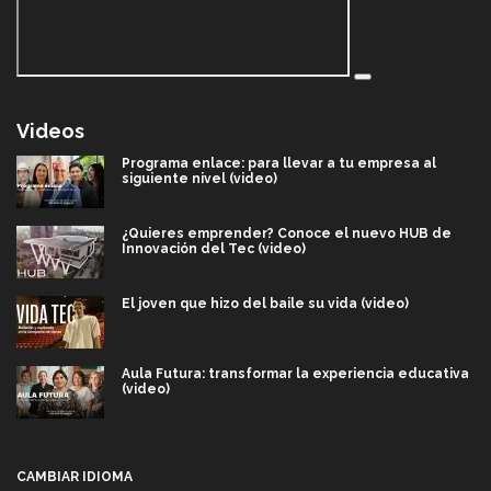
Videos
Programa enlace: para llevar a tu empresa al
siguiente nivel (video)
¿Quieres emprender? Conoce el nuevo HUB de
Innovación del Tec (video)
El joven que hizo del baile su vida (video)
Aula Futura: transformar la experiencia educativa
(video)
Más que un festival cultural: así es la magia de
VIBRART 2026 (video)
CAMBIAR IDIOMA