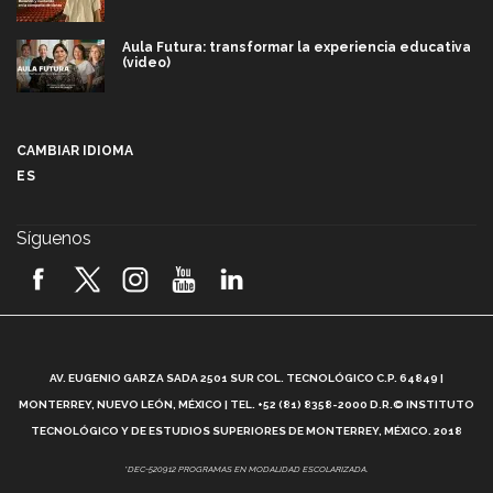
Aula Futura: transformar la experiencia educativa
(video)
Más que un festival cultural: así es la magia de
VIBRART 2026 (video)
CAMBIAR IDIOMA
ES
Javier Guzmán: investigación con impacto social
(video)
Síguenos
¡México, en el top del mundial de robótica FIRST
2026! (video)
Vida Tec: Pasión, disciplina y básquetbol, con Gael
Adame (video)
A
AV. EUGENIO GARZA SADA 2501 SUR COL. TECNOLÓGICO C.P. 64849 |
L
¿Cómo es el Modelo Educativo Tec? (video)
MONTERREY, NUEVO LEÓN, MÉXICO | TEL. +52 (81) 8358-2000 D.R.© INSTITUTO
TECNOLÓGICO Y DE ESTUDIOS SUPERIORES DE MONTERREY, MÉXICO. 2018
Vida Tec: Feminismo e Inteligencia Artificial, Paola
*DEC-520912 PROGRAMAS EN MODALIDAD ESCOLARIZADA.
Ricaurte (video)