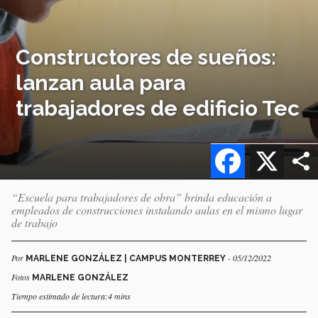
Constructores de sueños:
lanzan aula para
trabajadores de edificio Tec
Facebook
X
“Escuela para trabajadores de obra” brinda educación a
empleados de construcciones instalando aulas en el mismo lugar
de trabajo
Por
- 05/12/2022
MARLENE GONZÁLEZ | CAMPUS MONTERREY
Fotos
MARLENE GONZÁLEZ
Tiempo estimado de lectura:4 mins