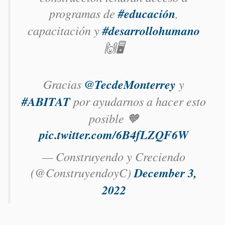
programas de
#educación
,
capacitación y
#desarrollohumano
🙌🖥️
Gracias
@TecdeMonterrey
y
#ABITAT
por ayudarnos a hacer esto
posible 🧡
pic.twitter.com/6B4fLZQF6W
— Construyendo y Creciendo
(@ConstruyendoyC)
December 3,
2022