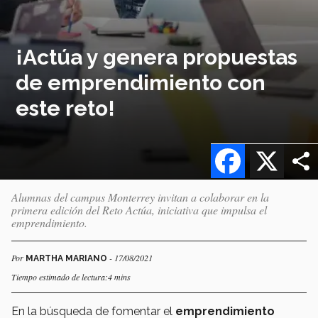
¡Actúa y genera propuestas
de emprendimiento con
este reto!
Facebook
X
Alumnas del campus Monterrey invitan a colaborar en la
primera edición del Reto Actúa, iniciativa que impulsa el
emprendimiento.
Por
- 17/08/2021
MARTHA MARIANO
Tiempo estimado de lectura:4 mins
En la búsqueda de fomentar el
emprendimiento