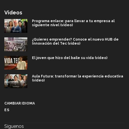
Videos
Programa enlace: para llevar a tu empresa al
siguiente nivel (video)
¿Quieres emprender? Conoce el nuevo HUB de
Innovación del Tec (video)
El joven que hizo del baile su vida (video)
Aula Futura: transformar la experiencia educativa
(video)
Más que un festival cultural: así es la magia de
VIBRART 2026 (video)
CAMBIAR IDIOMA
ES
Javier Guzmán: investigación con impacto social
(video)
Síguenos