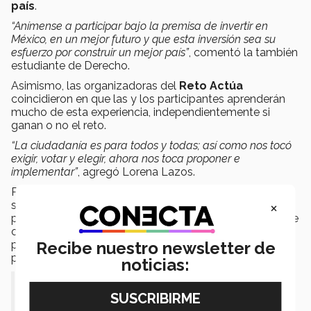
país
.
“Anímense a participar bajo la premisa de invertir en
México, en un mejor futuro y que esta inversión sea su
esfuerzo por construir un mejor país”
, comentó la también
estudiante de Derecho.
Asimismo, las organizadoras del
Reto Actúa
coincidieron en que las y los participantes aprenderán
mucho de esta experiencia, independientemente si
ganan o no el reto.
“La ciudadanía es para todos y todas; así como nos tocó
exigir, votar y elegir, ahora nos toca proponer e
implementar”
, agregó Lorena Lazos.
Para participar los interesados deberán registrarse en la
×
siguiente liga (
https://bit.ly/RetoActua
),
posteriormente recibirán un correo electrónico donde se
confirmará oficialmente su participación y se les
Recibe nuestro newsletter de
proporcionará más información sobre los siguientes
pasos a seguir.
noticias:
“Los equipos deberán presentar sus