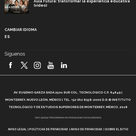
Aula Futura: transformar la experiencia educativa
(video)
Más que un festival cultural: así es la magia de
VIBRART 2026 (video)
CAMBIAR IDIOMA
ES
Javier Guzmán: investigación con impacto social
(video)
Síguenos
¡México, en el top del mundial de robótica FIRST
2026! (video)
Vida Tec: Pasión, disciplina y básquetbol, con Gael
Adame (video)
A
AV. EUGENIO GARZA SADA 2501 SUR COL. TECNOLÓGICO C.P. 64849 |
L
¿Cómo es el Modelo Educativo Tec? (video)
MONTERREY, NUEVO LEÓN, MÉXICO | TEL. +52 (81) 8358-2000 D.R.© INSTITUTO
TECNOLÓGICO Y DE ESTUDIOS SUPERIORES DE MONTERREY, MÉXICO. 2018
Vida Tec: Feminismo e Inteligencia Artificial, Paola
*DEC-520912 PROGRAMAS EN MODALIDAD ESCOLARIZADA.
Ricaurte (video)
AVISO LEGAL
POLÍTICAS DE PRIVACIDAD
AVISO DE PRIVACIDAD
SOBRE EL SITIO