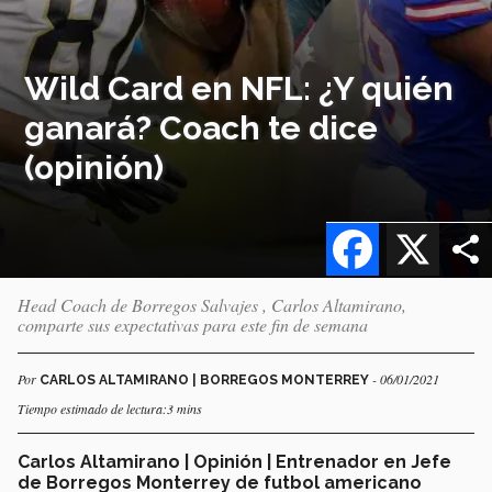
Wild Card en NFL: ¿Y quién
ganará? Coach te dice
(opinión)
Facebook
X
Head Coach de Borregos Salvajes , Carlos Altamirano,
comparte sus expectativas para este fin de semana
Por
- 06/01/2021
CARLOS ALTAMIRANO | BORREGOS MONTERREY
Tiempo estimado de lectura:3 mins
Carlos Altamirano | Opinión | Entrenador en Jefe
de Borregos Monterrey de futbol americano