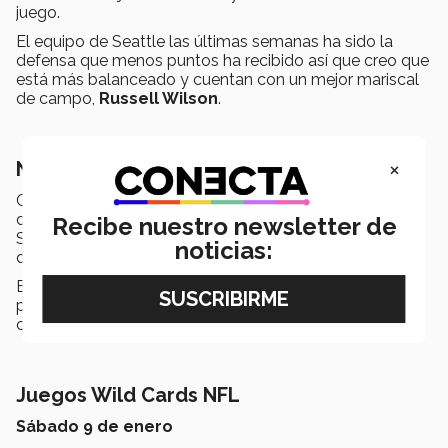
juego.
El equipo de Seattle las últimas semanas ha sido la
defensa que menos puntos ha recibido así que creo que
está más balanceado y cuentan con un mejor mariscal
de campo,
Russell Wilson
.
×
New Orleans Saints vs. Chicago Bears
Contar con uno de los mejores mariscales de campos
de la liga,
Drew Brees
, tiene mucha ventaja así que
Recibe nuestro newsletter de
Santos ganará este juego fácilmente contra un equipo
noticias:
que no encuentra su mariscal franquicia.
Esperamos que disfruten estos partidos y volvemos la
próxima semana con los juegos que definen a los
campeones de división.
Juegos Wild Cards NFL
Sábado 9 de enero