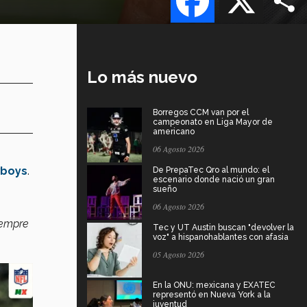
Lo más nuevo
Borregos CCM van por el
campeonato en Liga Mayor de
americano
06 Agosto 2026
wboys
.
De PrepaTec Qro al mundo: el
escenario donde nació un gran
sueño
06 Agosto 2026
iempre
Tec y UT Austin buscan "devolver la
voz" a hispanohablantes con afasia
05 Agosto 2026
En la ONU: mexicana y EXATEC
representó en Nueva York a la
juventud