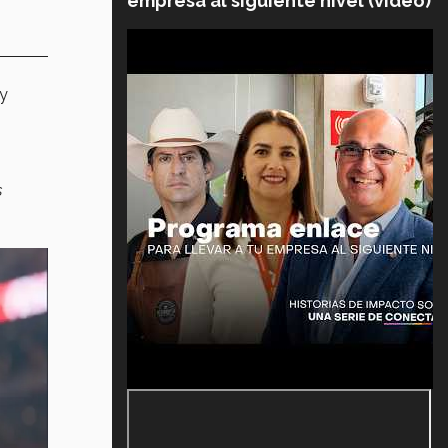
empresa al siguiente nivel (video)
 y
s