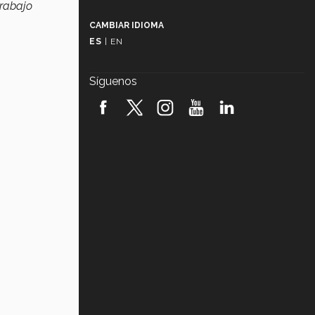
trabajo
Más que un festival cultural: así es
la magia de VIBRART 2026 (video)
CAMBIAR IDIOMA
ES
|
EN
Javier Guzmán: investigación con
impacto social (video)
Síguenos
¡México, en el top del mundial de
robótica FIRST 2026! (video)
Vida Tec: Pasión, disciplina y
básquetbol, con Gael Adame
(video)
¿Cómo es el Modelo Educativo
Tec? (video)
Vida Tec: Feminismo e Inteligencia
Artificial, Paola Ricaurte (video)