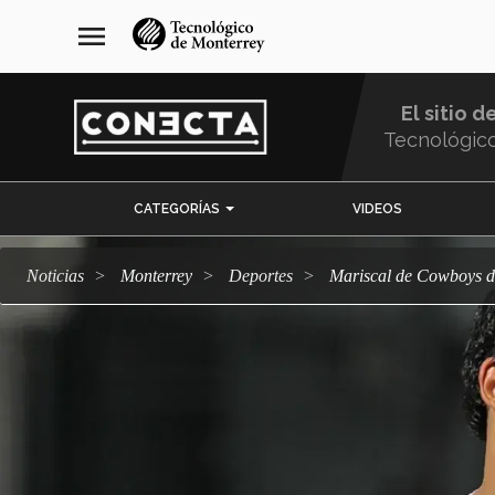
Pasar
navegación
menu
al
principal
contenido
principal
El sitio d
Tecnológic
Menu
CATEGORÍAS
VIDEOS
Comunidad
Noticias
Monterrey
deportes
Mariscal de Cowboys 