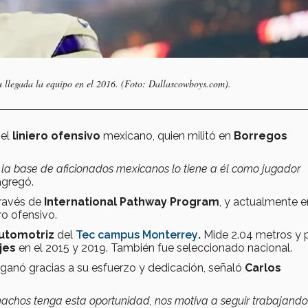
u llegada la equipo en el 2016. (Foto: Dallascowboys.com).
 el
liniero ofensivo
mexicano, quien militó en
Borregos
la base de aficionados mexicanos lo tiene a él como jugador
 agregó.
través de
International Pathway Program
, y actualmente e
ro ofensivo.
Automotriz
del
Tec campus Monterrey
.
Mide 2.04 metros y 
jes
en el 2015 y 2019. También fue seleccionado nacional.
 ganó gracias a su esfuerzo y dedicación, señaló
Carlos
chos tenga esta oportunidad, nos motiva a seguir trabajando