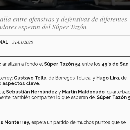
lla entre ofensivas y defensivas de diferentes
gadores esperan del Súper Tazón
- 31/01/2020
ONAL
c
analizan a fondo el
Súper Tazón 54
entre los
49's de San
errey;
Gustavo Tella
, de Borregos Toluca; y
Hugo Lira
, de
s
aspectos clave.
ca;
Sebastián Hernández
y
Martín Maldonado
, quarterba
mente, también comparten lo que esperan del
Súper Tazón 5
s Monterrey,
espera un partido de muchos puntos que se