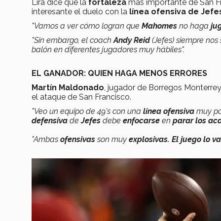
Lira dice que la
fortaleza
más importante de San F
interesante el duelo con la
línea ofensiva de Jefe
"Vamos a ver cómo logran que
Mahomes
no haga
ju
"Sin embargo, e
l coach
Andy Reid
(Jefes) siempre nos
balón en diferentes jugadores muy hábiles".
EL GANADOR: QUIEN HAGA MENOS ERRORES
Martín Maldonado
, jugador de Borregos Monterre
el ataque de San Francisco.
"Veo un equipo de 49's con una
línea ofensiva
muy po
defensiva
de
Jefes
debe
enfocarse
en
parar los ac
"Ambas
ofensivas
son muy
explosivas.
El juego lo v