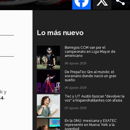
Lo más nuevo
Borregos CCM van por el
campeonato en Liga Mayor de
americano
06 Agosto 2026
De PrepaTec Qro al mundo: el
escenario donde nació un gran
sueño
06 Agosto 2026
ck y
Tec y UT Austin buscan "devolver la
4.
voz" a hispanohablantes con afasia
05 Agosto 2026
En la ONU: mexicana y EXATEC
representó en Nueva York a la
juventud