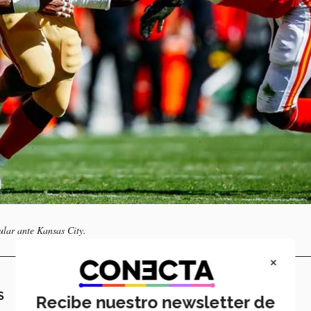
ular ante Kansas City.
×
S
Recibe nuestro newsletter de