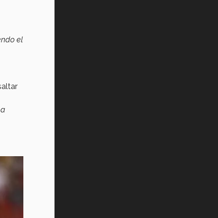
endo el
saltar
La