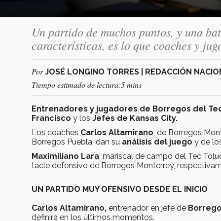
Un partido de muchos puntos, y una bata
características, es lo que coaches y ju
Por
JOSÉ LONGINO TORRES | REDACCIÓN NACI
Tiempo estimado de lectura:5 mins
Entrenadores y jugadores de Borregos del Te
Francisco
y los
Jefes de Kansas City.
Los coaches
Carlos Altamirano
, de Borregos Mont
Borregos Puebla, dan su
análisis del juego
y de lo
Maximiliano Lara
, mariscal de campo del Tec Tolu
tacle defensivo de Borregos Monterrey, respectiva
UN PARTIDO MUY OFENSIVO DESDE EL INICIO
Carlos Altamirano,
entrenador en jefe de
Borrego
definirá en los últimos momentos.