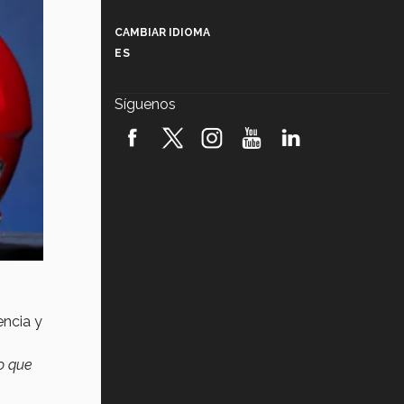
Más que un festival cultural: así es
la magia de VIBRART 2026 (video)
CAMBIAR IDIOMA
ES
Javier Guzmán: investigación con
impacto social (video)
Síguenos
¡México, en el top del mundial de
robótica FIRST 2026! (video)
Vida Tec: Pasión, disciplina y
básquetbol, con Gael Adame
(video)
¿Cómo es el Modelo Educativo
Tec? (video)
Vida Tec: Feminismo e Inteligencia
Artificial, Paola Ricaurte (video)
ncia y
lo que