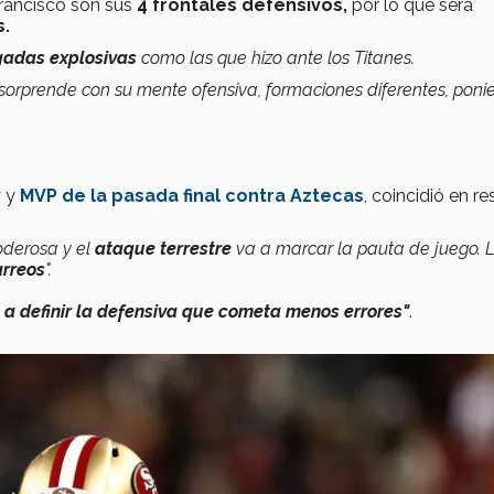
rancisco son sus
4 frontales defensivos,
por lo que será
s.
gadas explosivas
como las que hizo ante los Titanes.
 sorprende con su mente ofensiva, formaciones diferentes, poni
y y
MVP de la pasada final contra Aztecas
, coincidió en re
derosa y el
ataque terrestre
va a marcar la pauta de juego. 
arreos
".
a a definir la defensiva que cometa menos errores"
.