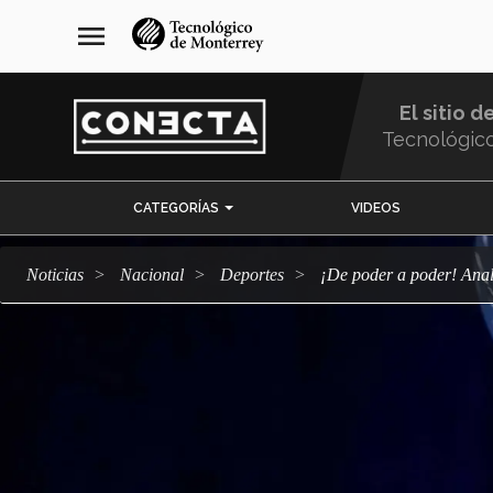
Pasar
navegación
menu
al
principal
contenido
principal
El sitio d
Tecnológic
Menu
CATEGORÍAS
VIDEOS
Comunidad
Noticias
Nacional
deportes
¡De poder a poder! An