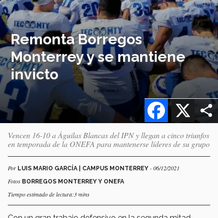
Remonta Borregos
Monterrey y se mantiene
invicto
Facebook
X
​​​​​​​Vencen 16-10 a Águilas Blancas del IPN y llegan a cinco triunfos
en temporada de la ONEFA para mantenerse líderes de su grupo
Por
- 06/12/2021
LUIS MARIO GARCÍA | CAMPUS MONTERREY
Fotos
BORREGOS MONTERREY Y ONEFA
Tiempo estimado de lectura:3 mins
Con un gran trabajo defensivo en la segunda mitad,