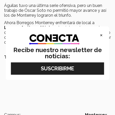
Águilas tuvo una última serie ofensiva, pero un buen
trabajo de Óscar Soto no permitió mayor avance y así
los de Monterrey lograron el triunfo.
Ahora Borregos Monterrey enfrentará de local a
Leones Anáhuac México
el próximo viernes 10 de
diciembre, y con una victoria lograría mantener el invicto
×
de la temporada, como local y aseguraría el primer lugar
de grupo.
Recibe nuestro newsletter de
noticias:
TAMBIÉN TE PUEDE INTERESAR LEER:
Campus:
Monterrey