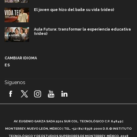
El joven que hizo del baile su vida (video)
Aula Futura: transformar la experiencia educativa
(video)
Más que un festival cultural: así es la magia de
VIBRART 2026 (video)
CAMBIAR IDIOMA
ES
Javier Guzmán: investigación con impacto social
(video)
Síguenos
¡México, en el top del mundial de robótica FIRST
2026! (video)
Vida Tec: Pasión, disciplina y básquetbol, con Gael
Adame (video)
A
AV. EUGENIO GARZA SADA 2501 SUR COL. TECNOLÓGICO C.P. 64849 |
L
¿Cómo es el Modelo Educativo Tec? (video)
MONTERREY, NUEVO LEÓN, MÉXICO | TEL. +52 (81) 8358-2000 D.R.© INSTITUTO
TECNOLÓGICO Y DE ESTUDIOS SUPERIORES DE MONTERREY, MÉXICO. 2018