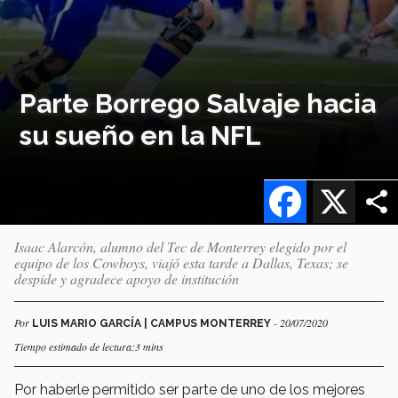
Parte Borrego Salvaje hacia
su sueño en la NFL
Facebook
X
Isaac Alarcón, alumno del Tec de Monterrey elegido por el
equipo de los Cowboys, viajó esta tarde a Dallas, Texas; se
despide y agradece apoyo de institución
Por
- 20/07/2020
LUIS MARIO GARCÍA | CAMPUS MONTERREY
Tiempo estimado de lectura:3 mins
Por haberle permitido ser parte de uno de los mejores