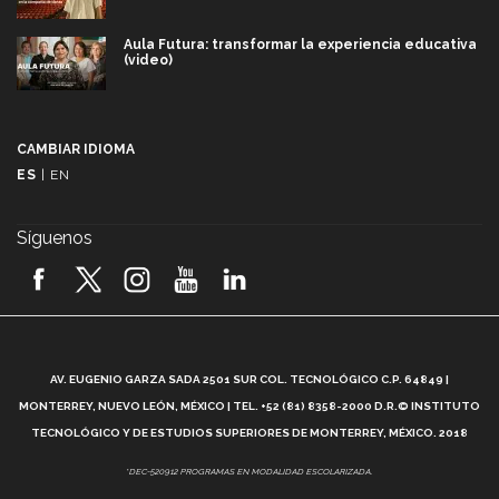
Aula Futura: transformar la experiencia educativa
(video)
Más que un festival cultural: así es la magia de
VIBRART 2026 (video)
CAMBIAR IDIOMA
ES
|
EN
Javier Guzmán: investigación con impacto social
(video)
Síguenos
¡México, en el top del mundial de robótica FIRST
2026! (video)
Vida Tec: Pasión, disciplina y básquetbol, con Gael
Adame (video)
A
AV. EUGENIO GARZA SADA 2501 SUR COL. TECNOLÓGICO C.P. 64849 |
L
¿Cómo es el Modelo Educativo Tec? (video)
MONTERREY, NUEVO LEÓN, MÉXICO | TEL. +52 (81) 8358-2000 D.R.© INSTITUTO
TECNOLÓGICO Y DE ESTUDIOS SUPERIORES DE MONTERREY, MÉXICO. 2018
Vida Tec: Feminismo e Inteligencia Artificial, Paola
*DEC-520912 PROGRAMAS EN MODALIDAD ESCOLARIZADA.
Ricaurte (video)