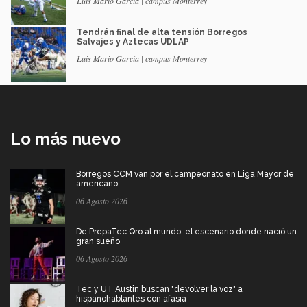
Luis Mario García | campus Monterrey
Tendrán final de alta tensión Borregos
Salvajes y Aztecas UDLAP
Luis Mario García | campus Monterrey
Lo más nuevo
Borregos CCM van por el campeonato en Liga Mayor de
americano
06 Agosto 2026
De PrepaTec Qro al mundo: el escenario donde nació un
gran sueño
06 Agosto 2026
Tec y UT Austin buscan "devolver la voz" a
hispanohablantes con afasia