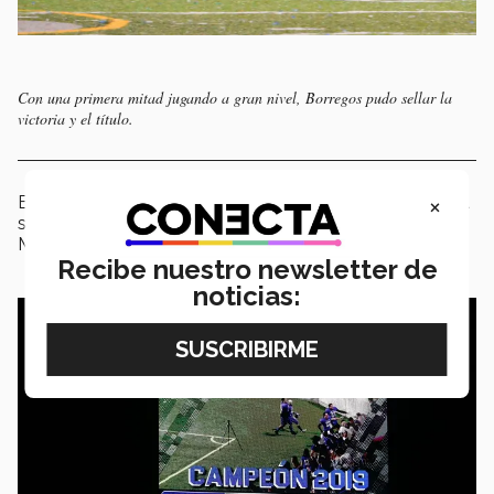
Con una primera mitad jugando a gran nivel, Borregos pudo sellar la
victoria y el título.
×
El final llegó y los Borregos bordaron una estrella más a
su historia, dejando en claro que son los mandones de
México en el futbol americano estudiantil.
Recibe nuestro newsletter de
noticias: