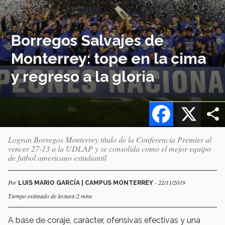
Borregos Salvajes de
Monterrey: tope en la cima
y regreso a la gloria
Facebook
X
Logran Borregos Monterrey título de la Conferencia Premier al
vencer 27-13 a la UDLAP y se consolida como el mejor equipo
de futbol americano estudiantil
Por
- 22/11/2019
LUIS MARIO GARCÍA | CAMPUS MONTERREY
Tiempo estimado de lectura:2 mins
A base de coraje, carácter, ofensivas efectivas y una