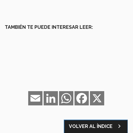
TAMBIÉN TE PUEDE INTERESAR LEER:
Email
LinkedIn
WhatsApp
Facebook
X
navigate_next
VOLVER AL ÍNDICE