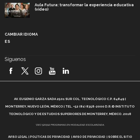
Aula Futura: transformar la experiencia educativa
(video)
Más que un festival cultural: así es la magia de
VIBRART 2026 (video)
CAMBIAR IDIOMA
ES
Javier Guzmán: investigación con impacto social
(video)
Síguenos
¡México, en el top del mundial de robótica FIRST
2026! (video)
Vida Tec: Pasión, disciplina y básquetbol, con Gael
Adame (video)
A
AV. EUGENIO GARZA SADA 2501 SUR COL. TECNOLÓGICO C.P. 64849 |
L
¿Cómo es el Modelo Educativo Tec? (video)
MONTERREY, NUEVO LEÓN, MÉXICO | TEL. +52 (81) 8358-2000 D.R.© INSTITUTO
TECNOLÓGICO Y DE ESTUDIOS SUPERIORES DE MONTERREY, MÉXICO. 2018
Vida Tec: Feminismo e Inteligencia Artificial, Paola
*DEC-520912 PROGRAMAS EN MODALIDAD ESCOLARIZADA.
Ricaurte (video)
AVISO LEGAL
POLÍTICAS DE PRIVACIDAD
AVISO DE PRIVACIDAD
SOBRE EL SITIO