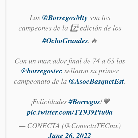
Los
@BorregosMty
son los
campeones de la 7️⃣ edición de los
#OchoGrandes
.🔥
Con un marcador final de 74 a 63 los
@borregostec
sellaron su primer
campeonato de la
@AsocBasquetEst
.
¡Felicidades
#Borregos
!💙
pic.twitter.com/TT939Ptu0a
— CONECTA (@ConectaTECmx)
June 26, 2022