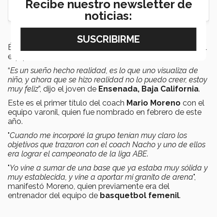
Recibe nuestro newsletter de
noticias:
Él junto a su compañero
Paulo Arroyo
fueron parte del
equipo ideal de
8 Grandes
.
“
Es un sueño hecho realidad, es lo que uno visualiza de
niño, y ahora que se hizo realidad no lo puedo creer, estoy
muy feliz
”, dijo el joven de
Ensenada, Baja California
.
Este es el primer título del coach
Mario Moreno
con el
equipo varonil, quien fue nombrado en febrero de este
año.
"
Cuando me incorporé la grupo tenían muy claro los
objetivos que trazaron con el coach Nacho y uno de ellos
era lograr el campeonato de la liga ABE
.
"
Yo vine a sumar de una base que ya estaba muy sólida y
muy establecida, y vine a aportar mi granito de arena
",
manifestó Moreno, quien previamente era del
entrenador del equipo de
basquetbol femenil
.