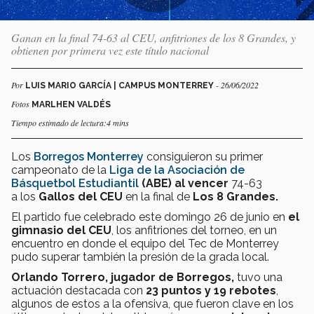
Ganan en la final 74-63 al CEU, anfitriones de los 8 Grandes, y
obtienen por primera vez este título nacional
Por
- 26/06/2022
LUIS MARIO GARCÍA | CAMPUS MONTERREY
Fotos
MARLHEN VALDÉS
Tiempo estimado de lectura:4 mins
Los
Borregos Monterrey
consiguieron su primer
campeonato de la
Liga de la Asociación de
Básquetbol Estudiantil
(ABE) al vencer
74-63
a los
Gallos del CEU
en la final de
Los 8 Grandes.
El partido fue celebrado este domingo 26 de junio en
el
gimnasio del CEU
, los anfitriones del torneo, en un
encuentro en donde el equipo del Tec de Monterrey
pudo superar también la presión de la grada local.
Orlando Torrero,
jugador de Borregos,
tuvo una
actuación destacada con
23 puntos y 19 rebotes
,
algunos de estos a la ofensiva, que fueron clave en los