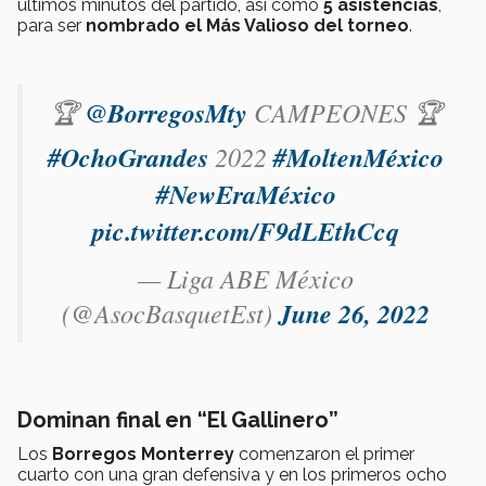
últimos minutos del partido, así como
5 asistencias
,
para ser
nombrado el Más Valioso del torneo
.
🏆
@BorregosMty
CAMPEONES 🏆
#OchoGrandes
2022
#MoltenMéxico
#NewEraMéxico
pic.twitter.com/F9dLEthCcq
— Liga ABE México
(@AsocBasquetEst)
June 26, 2022
Dominan final en “El Gallinero”
Los
Borregos Monterrey
comenzaron el primer
cuarto con una gran defensiva y en los primeros ocho