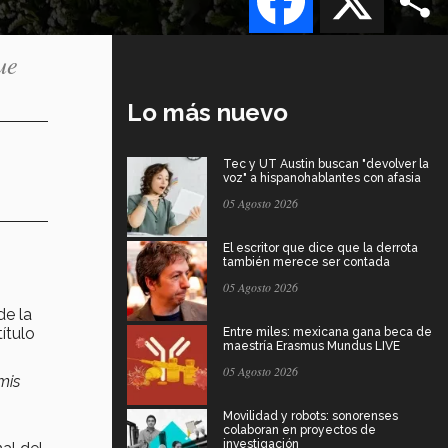
ue
Lo más nuevo
Tec y UT Austin buscan "devolver la
voz" a hispanohablantes con afasia
05 Agosto 2026
El escritor que dice que la derrota
también merece ser contada
05 Agosto 2026
de la
ítulo
Entre miles: mexicana gana beca de
maestría Erasmus Mundus LIVE
05 Agosto 2026
mis
Movilidad y robots: sonorenses
colaboran en proyectos de
investigación