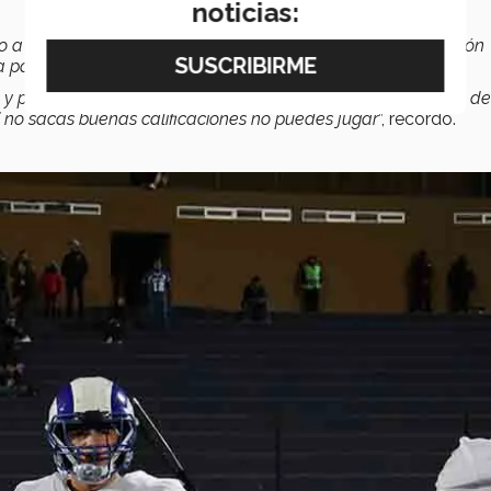
noticias:
o a un programa, el mejor de México, jugadores en mi posición
 parte tenía dar un extra en el campo, en el gimnasio
.
por querer competir la parte de la escuela, porque el final del
si no sacas buenas calificaciones no puedes jugar
”, recordó.