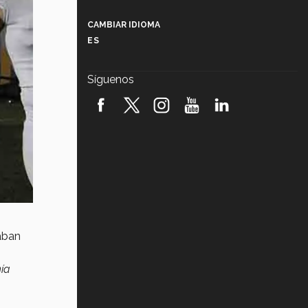
Más que un festival cultural: así es
la magia de VIBRART 2026 (video)
CAMBIAR IDIOMA
ES
Javier Guzmán: investigación con
impacto social (video)
Síguenos
¡México, en el top del mundial de
robótica FIRST 2026! (video)
Vida Tec: Pasión, disciplina y
básquetbol, con Gael Adame
(video)
¿Cómo es el Modelo Educativo
Tec? (video)
Vida Tec: Feminismo e Inteligencia
Artificial, Paola Ricaurte (video)
aban
nía