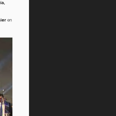
ía,
ier
en