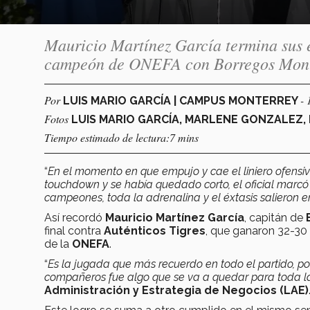
​​​​​​​Mauricio Martínez García termina s
campeón de ONEFA con Borregos Mont
Por
- 
LUIS MARIO GARCÍA | CAMPUS MONTERREY
Fotos
LUIS MARIO GARCÍA, MARLENE GONZALEZ, 
Tiempo estimado de lectura:7 mins
“
En el momento en que empujo y cae el liniero ofensiv
touchdown y se había quedado corto, el oficial mar
campeones, toda la adrenalina y el éxtasis salieron 
Así recordó
Mauricio Martínez García
, capitán de
final contra
Auténticos Tigres
, que ganaron 32-30 
de la
ONEFA
.
“
Es la jugada que más recuerdo en todo el partido, po
compañeros fue algo que se va a quedar para toda l
Administración y Estrategia de Negocios (LAE)