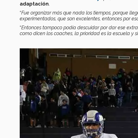
adaptación
.
“
Fue organizar más que nada los tiempos, porque lleg
experimentados, que son excelentes, entonces por esa
“
Entonces tampoco podía descuidar por dar ese extra y 
como dicen los coaches, la prioridad es la escuela y 