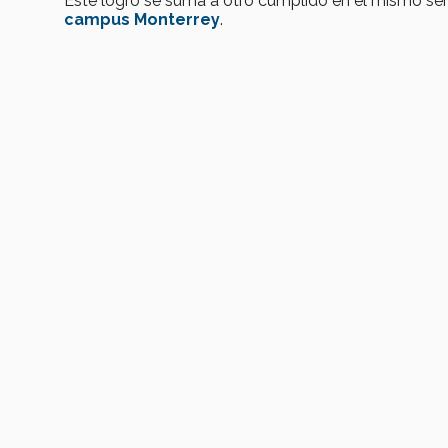
Este logro se suma a otro cumplido en el mismo sem
campus Monterrey
.