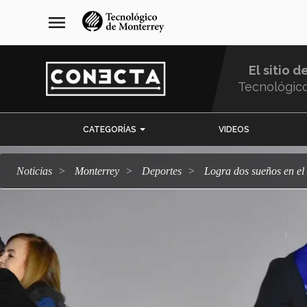
Pasar
navegación
menu
al
principal
contenido
principal
El sitio d
Tecnológic
Menu
CATEGORÍAS
VIDEOS
Comunidad
Noticias
Monterrey
deportes
Logra dos sueños en 