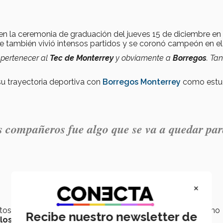
o en la ceremonia de graduación del jueves 15 de diciembre en 
e también vivió intensos partidos y se coronó campeón en el
e pertenecer al
Tec de Monterrey
y obviamente a
Borregos
. Ta
 su trayectoria deportiva con
Borregos Monterrey
como estu
is compañeros fue algo que se va a quedar pa
×
rtos contratiempos ya que no estaba acostumbrado al ritmo
Recibe nuestro newsletter de
os entrenamientos y a ser foráneo, le fue difícil la