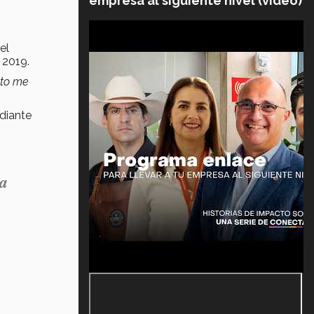
empresa al siguiente nivel (video)
el
 2019.
nto me
diante
ra