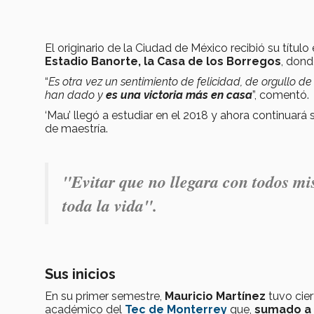
El originario de la Ciudad de México recibió su títul
Estadio Banorte, la Casa de los Borregos
, dond
“
Es otra vez un sentimiento de felicidad, de orgullo d
han dado y
es una victoria más en casa
”, comentó.
‘Mau’ llegó a estudiar en el 2018 y ahora continuará
de maestría.
"
Evitar que no llegara con todos m
toda la vida".
Sus inicios
En su primer semestre,
Mauricio Martínez
tuvo cie
académico del
Tec de Monterrey
que,
sumado a l