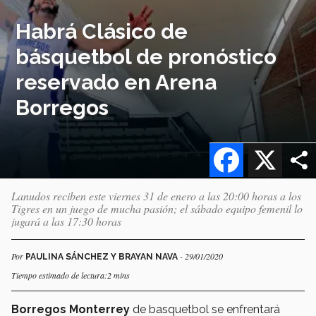
Habrá Clásico de
básquetbol de pronóstico
reservado en Arena
Borregos
Facebook
X
Lanudos reciben este viernes 31 de enero a las 20:00 horas a los
Tigres en un juego de mucha pasión; el sábado equipo femenil lo
jugará a las 17:30 horas
Por
- 29/01/2020
PAULINA SÁNCHEZ Y BRAYAN NAVA
Tiempo estimado de lectura:2 mins
Borregos Monterrey
de basquetbol se enfrentará