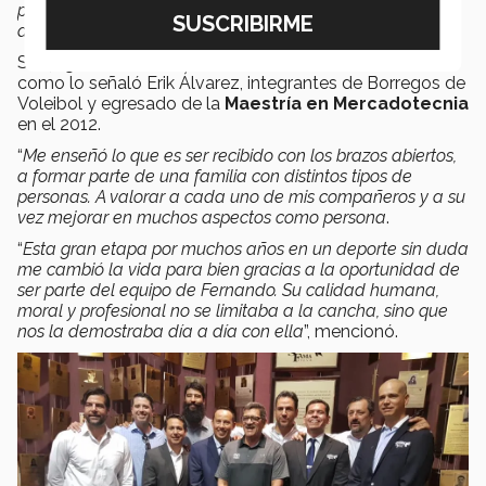
por dar su máximo, por permitirme ser nuevamente su
asistente
”, comentó.
Sus jugadores también recuerdan sus enseñanzas,
como lo señaló Erik Álvarez, integrantes de Borregos de
Voleibol y egresado de la
Maestría en Mercadotecnia
en el 2012.
“
Me enseñó lo que es ser recibido con los brazos abiertos,
a formar parte de una familia con distintos tipos de
personas. A valorar a cada uno de mis compañeros y a su
vez mejorar en muchos aspectos como persona
.
“
Esta gran etapa por muchos años en un deporte sin duda
me cambió la vida para bien gracias a la oportunidad de
ser parte del equipo de Fernando. Su calidad humana,
moral y profesional no se limitaba a la cancha, sino que
nos la demostraba día a día con ella
”, mencionó.