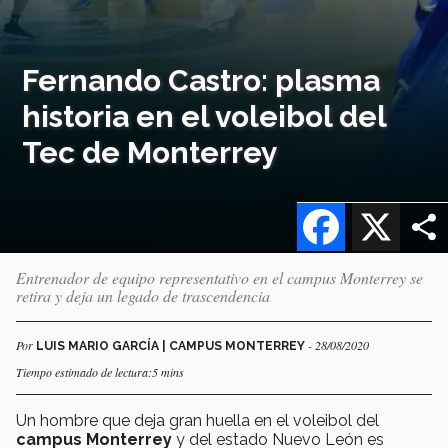
Fernando Castro: plasma
historia en el voleibol del
Tec de Monterrey
Facebook
X
Entrenador de equipo representativo en el campus Monterrey se
retira y deja un legado de trascendencia
Por
- 28/08/2020
LUIS MARIO GARCÍA | CAMPUS MONTERREY
Tiempo estimado de lectura:5 mins
Un hombre que deja gran huella en el voleibol del
campus Monterrey
y del estado Nuevo León es