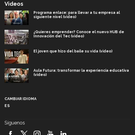
Videos
Programa enlace: para llevar a tu empresa al
siguiente nivel (video)
¿Quieres emprender? Conoce el nuevo HUB de
Innovación del Tec (video)
El joven que hizo del baile su vida (video)
Aula Futura: transformar la experiencia educativa
(video)
Más que un festival cultural: así es la magia de
VIBRART 2026 (video)
CAMBIAR IDIOMA
ES
Javier Guzmán: investigación con impacto social
(video)
Síguenos
¡México, en el top del mundial de robótica FIRST
2026! (video)