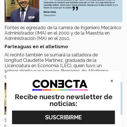
Fontes es egresado de la carrera de Ingeniero Mecánico
Administrador (IMA) en el 2000 y de la Maestría en
Administración (MA) en el 2010.
Parteaguas en el atletismo
Al recinto también se sumará la saltadora de
longitud Claudette Martínez, graduada de la
Licenciatura en Economía (LEC), quien tuvo un
sobresaliente paso por los Borregos de Atletismo,
donde pudo competir en eventos internacionales.
×
Recibe nuestro newsletter de
noticias:
Su entrenador Francisco Olivares felicitó a la exatleta y
remarcó la importancia que tuvo en el equipo y en el