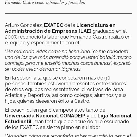
Fernando Castro como entrenador y formador.
Arturo González,
EXATEC
de la
Licenciatura en
Administración de Empresas (LAE)
graduado en el
2007, reconoció la labor que Fernando Castro realizó en
el equipo y especialmente con él.
“
Ha marcado vidas como no tiene idea. Yo me considero
uno de los que más aprendió porque usted batalló mucho
conmigo,
pero me enseñó muchas cosas buenas”, expresó
sin poder evitar derramar lágrimas
.
En la sesión, a la que se conectaron más de 90
personas, también estuvieron presentes entrenadores
de otros equipos representativos, directivos del área
Atlética y Deportiva, así como colegas, alumnos y sus
hijos, quienes desearon éxito a Castro.
El coach, quien ganó campeonatos tanto de
Universiada Nacional
,
CONADEIP
y de
Liga Nacional
Estudiantil
, manifestó que de acuerdo a lo escuchado
de los EXATEC se siente pleno en su labor.
“
No saben cómo me reconforta saber que valió la pena el