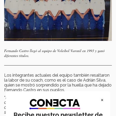
Fernando Castro llegó al equipo de Voleibol Varonil en 1993 y ganó
diferentes títulos.
Los integrantes actuales del equipo también resaltaron
la labor de su coach, como es el caso de Adrián Silva,
quien se mostró sorprendido por la huella que ha dejado
Fernando Castro en sus pupilos.
“
Definitivamente estaba comprometido al 100 por ciento
×
con su trabajo, no solo en lo deportivo, también en lo
académico y lo espiritual, y yo creo que eso habla por sí
solo de todo su compromiso y toda su entrega a formar
Recibe nuestro newsletter de