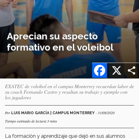
Aprecian su aspecto
formativo en el voleibol
Facebook
X
EXATEC de voleibol en el campus Monterrey recuerdan labor de
su coach Fernando Castro y resaltan su trabajo y ejemplo con
los jugadores
Por
- 31/08/2020
LUIS MARIO GARCÍA | CAMPUS MONTERREY
Tiempo estimado de lectura:3 mins
La formación y aprendizaje que dejó en sus alumnos