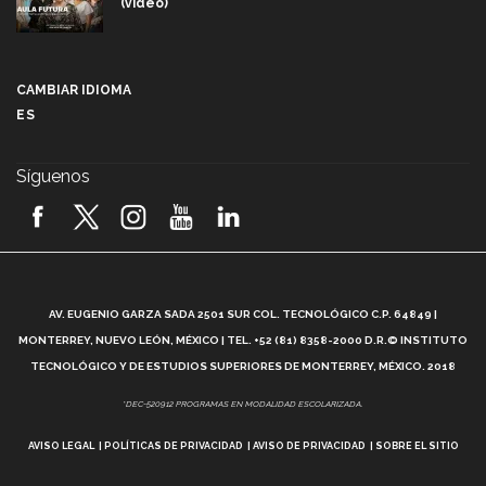
(video)
Más que un festival cultural: así es la magia de
VIBRART 2026 (video)
CAMBIAR IDIOMA
ES
Javier Guzmán: investigación con impacto social
(video)
Síguenos
¡México, en el top del mundial de robótica FIRST
2026! (video)
Vida Tec: Pasión, disciplina y básquetbol, con Gael
Adame (video)
A
AV. EUGENIO GARZA SADA 2501 SUR COL. TECNOLÓGICO C.P. 64849 |
L
¿Cómo es el Modelo Educativo Tec? (video)
MONTERREY, NUEVO LEÓN, MÉXICO | TEL. +52 (81) 8358-2000 D.R.© INSTITUTO
TECNOLÓGICO Y DE ESTUDIOS SUPERIORES DE MONTERREY, MÉXICO. 2018
Vida Tec: Feminismo e Inteligencia Artificial, Paola
*DEC-520912 PROGRAMAS EN MODALIDAD ESCOLARIZADA.
Ricaurte (video)
AVISO LEGAL
POLÍTICAS DE PRIVACIDAD
AVISO DE PRIVACIDAD
SOBRE EL SITIO