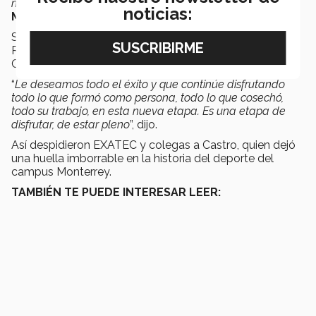
mejores personas
”, mencionó el estudiante de la
noticias:
Maestría en Ciencias Computacionales
.
Sigifredo Treviño, director Atlético Deportivo en la
Región Norte, también resaltó que el principal logro de
Castro ha sido en la formación de los alumnos.
“
Le deseamos todo el éxito y que continúe disfrutando
todo lo que formó como persona, todo lo que cosechó,
todo su trabajo, en esta nueva etapa. Es una etapa de
disfrutar, de estar pleno
”, dijo.
Así despidieron EXATEC y colegas a Castro, quien dejó
una huella imborrable en la historia del deporte del
campus Monterrey.
TAMBIÉN TE PUEDE INTERESAR LEER: