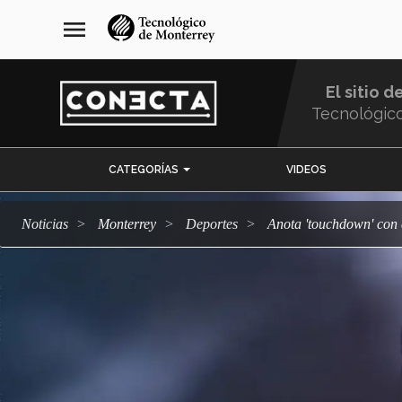
Pasar
navegación
menu
al
principal
contenido
principal
El sitio d
Tecnológic
Menu
CATEGORÍAS
VIDEOS
Comunidad
Noticias
Monterrey
deportes
Anota 'touchdown' con