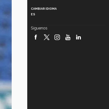
Más que un festival cultural: así es
la magia de VIBRART 2026 (video)
CAMBIAR IDIOMA
ES
Javier Guzmán: investigación con
impacto social (video)
Síguenos
¡México, en el top del mundial de
robótica FIRST 2026! (video)
Vida Tec: Pasión, disciplina y
básquetbol, con Gael Adame
(video)
¿Cómo es el Modelo Educativo
Tec? (video)
Vida Tec: Feminismo e Inteligencia
Artificial, Paola Ricaurte (video)