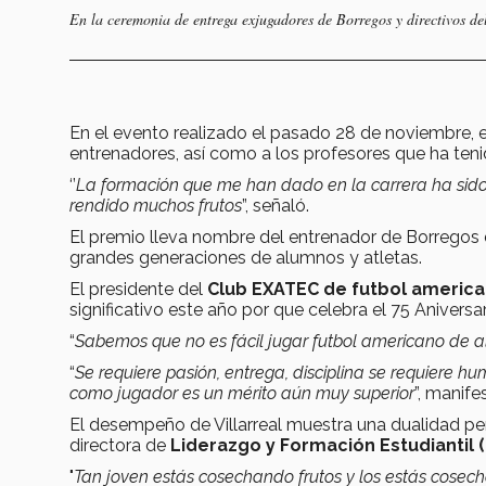
En la ceremonia de entrega exjugadores de Borregos y directivos del
En el evento realizado el pasado 28 de noviembre, 
entrenadores, así como a los profesores que ha teni
‘’
La formación que me han dado en la carrera ha sid
rendido muchos frutos
”, señaló.
El premio lleva nombre del entrenador de Borregos
grandes generaciones de alumnos y atletas.
El presidente del
Club EXATEC de futbol americ
significativo este año por que celebra el 75 Anivers
“
Sabemos que no es fácil jugar futbol americano de a
“
Se requiere pasión, entrega, disciplina se requiere
como jugador es un mérito aún muy superior
”, manife
El desempeño de Villarreal muestra una dualidad p
directora de
Liderazgo y Formación Estudiantil (
"
Tan joven estás cosechando frutos y los estás cosec