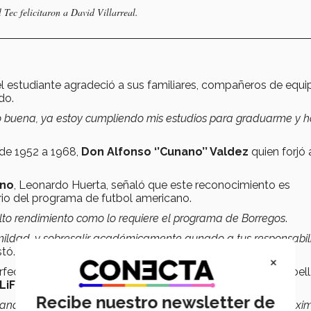
 Tec felicitaron a David Villarreal.
el estudiante agradeció a sus familiares, compañeros de equi
do.
o buena, ya estoy cumpliendo mis estudios para graduarme y 
 de 1952 a 1968,
Don Alfonso ‘’Cunano’’ Valdez
quien forjó 
ano
, Leonardo Huerta, señaló que este reconocimiento es
ario del programa de futbol americano.
lto rendimiento como lo requiere el programa de Borregos
.
 humildad, y sobresalir académicamente aunado a tus responsabi
stó.
×
erfecta de alumnos y deportista, comentó Moraima Campbell
LiFE)
en la Región Norte.
Recibe nuestro newsletter de
hando porque estás viviendo tu pasión. Estas haciendo lo máxi