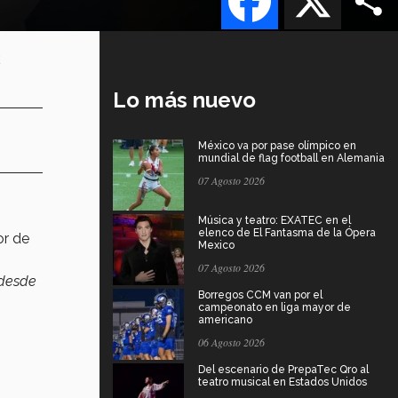
u
Lo más nuevo
México va por pase olímpico en
mundial de flag football en Alemania
07 Agosto 2026
Música y teatro: EXATEC en el
elenco de El Fantasma de la Ópera
or de
Mexico
07 Agosto 2026
 desde
Borregos CCM van por el
campeonato en liga mayor de
americano
06 Agosto 2026
Del escenario de PrepaTec Qro al
teatro musical en Estados Unidos