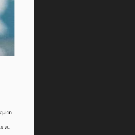
 quien
de su