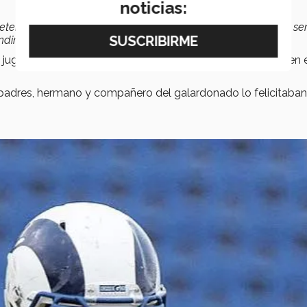
noticias:
tencia que no todos tenemos, el poder balancear, el poder se
endimiento
”, expresó.
un jugador de futbol americano, la cual simboliza el trabajo en
 padres, hermano y compañero del galardonado lo felicitaban