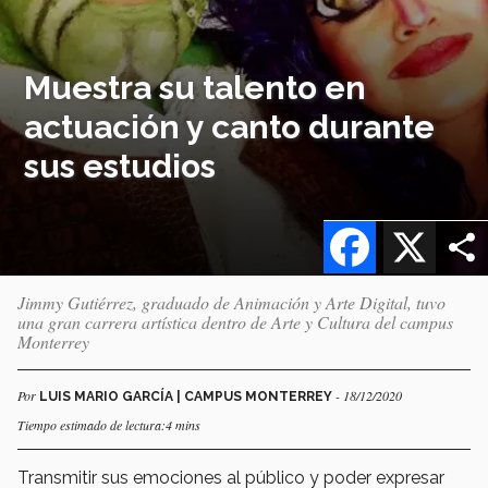
Muestra su talento en
actuación y canto durante
sus estudios
Facebook
X
Jimmy Gutiérrez, graduado de Animación y Arte Digital, tuvo
una gran carrera artística dentro de Arte y Cultura del campus
Monterrey
Por
- 18/12/2020
LUIS MARIO GARCÍA | CAMPUS MONTERREY
Tiempo estimado de lectura:4 mins
Transmitir sus emociones al público y poder expresar