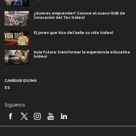
¿Quieres emprender? Conoce el nuevo HUB de
Innovación del Tec (video)
El joven que hizo del baile su vida (video)
Aula Futura: transformar la experiencia educativa
(video)
Más que un festival cultural: así es la magia de
VIBRART 2026 (video)
CAMBIAR IDIOMA
ES
Javier Guzmán: investigación con impacto social
(video)
Síguenos
¡México, en el top del mundial de robótica FIRST
2026! (video)
Vida Tec: Pasión, disciplina y básquetbol, con Gael
Adame (video)