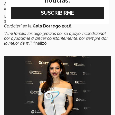
noticias:
8:00 de la mañana y salía de mis ensayos a las 11:30 de
la noche”
, describió.
Esta trayectoria y dedicación la llevaron a ser
seleccionada como
"Mejor Bailarina de Danzas de
Carácter"
en la
Gala Borrego 2018
.
“A mi familia les digo gracias por su apoyo incondicional,
por ayudarme a crecer constantemente, por siempre dar
lo mejor de mí”
, finalizó.