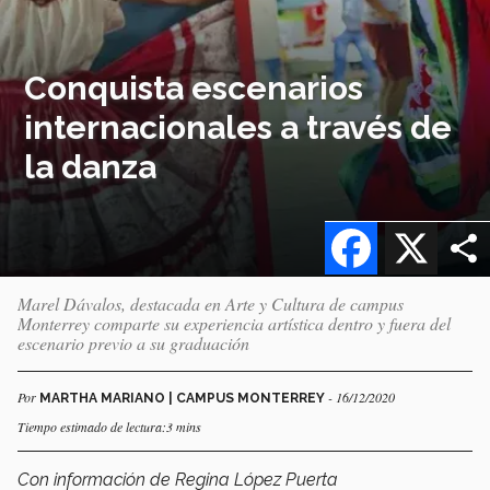
Conquista escenarios
internacionales a través de
la danza
Facebook
X
Marel Dávalos, destacada en Arte y Cultura de campus
Monterrey comparte su experiencia artística dentro y fuera del
escenario previo a su graduación
Por
- 16/12/2020
MARTHA MARIANO | CAMPUS MONTERREY
Tiempo estimado de lectura:3 mins
Con información de Regina López Puerta