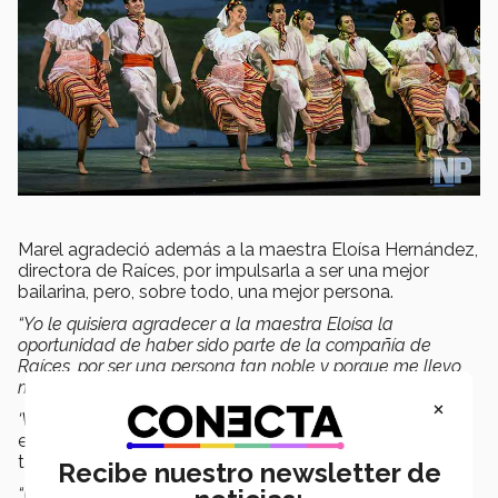
Marel agradeció además a la maestra Eloísa Hernández,
directora de Raíces, por impulsarla a ser una mejor
bailarina, pero, sobre todo, una mejor persona.
“
Yo le quisiera agradecer a la maestra Eloísa la
oportunidad de haber sido parte de la compañía de
Raíces, por ser una persona tan noble y porque me llevo
muchísimo de la compañía”
, afirmó.
×
‘Vivir en el Tec’
es una frase muy conocida entre los
estudiantes del campus Monterrey, una que la alumna
también vivió de manera personal.
Recibe nuestro newsletter de
“Un día normal para mí era iniciar con mis clases a las