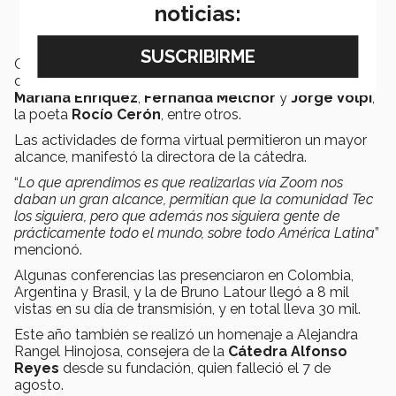
noticias:
Como parte de las actividades de este año de la
cátedra también se tuvo diálogos con los escritores
Mariana Enríquez
,
Fernanda Melchor
y
Jorge Volpi
,
la poeta
Rocío Cerón
, entre otros.
Las actividades de forma virtual permitieron un mayor
alcance, manifestó la directora de la cátedra.
“
Lo que aprendimos es que realizarlas vía Zoom nos
daban un gran alcance, permitían que la comunidad Tec
los siguiera, pero que además nos siguiera gente de
prácticamente todo el mundo, sobre todo América Latina
”
mencionó.
Algunas conferencias las presenciaron en Colombia,
Argentina y Brasil, y la de Bruno Latour llegó a 8 mil
vistas en su día de transmisión, y en total lleva 30 mil.
Este año también se realizó un homenaje a Alejandra
Rangel Hinojosa, consejera de la
Cátedra Alfonso
Reyes
desde su fundación, quien falleció el 7 de
agosto.