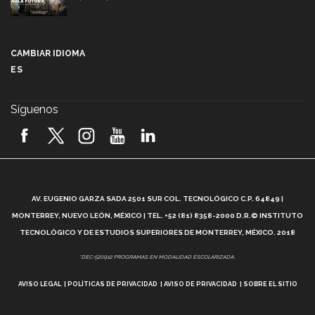
Más que un festival cultural: así es la magia de
VIBRART 2026 (video)
CAMBIAR IDIOMA
ES
Javier Guzmán: investigación con impacto social
(video)
Síguenos
¡México, en el top del mundial de robótica FIRST
2026! (video)
Vida Tec: Pasión, disciplina y básquetbol, con Gael
Adame (video)
A
AV. EUGENIO GARZA SADA 2501 SUR COL. TECNOLÓGICO C.P. 64849 |
L
¿Cómo es el Modelo Educativo Tec? (video)
MONTERREY, NUEVO LEÓN, MÉXICO | TEL. +52 (81) 8358-2000 D.R.© INSTITUTO
TECNOLÓGICO Y DE ESTUDIOS SUPERIORES DE MONTERREY, MÉXICO. 2018
Vida Tec: Feminismo e Inteligencia Artificial, Paola
*DEC-520912 PROGRAMAS EN MODALIDAD ESCOLARIZADA.
Ricaurte (video)
AVISO LEGAL
POLÍTICAS DE PRIVACIDAD
AVISO DE PRIVACIDAD
SOBRE EL SITIO