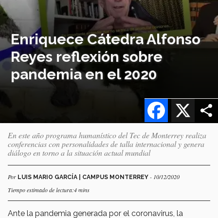
Enriquece Cátedra Alfonso
Reyes reflexión sobre
pandemia en el 2020
Facebook
X
En este año programa humanístico del Tec de Monterrey realiza
conferencias con personalidades de talla internacional y genera
diálogo en torno a la situación actual mundial
Por
- 10/12/2020
LUIS MARIO GARCÍA | CAMPUS MONTERREY
Tiempo estimado de lectura:4 mins
Ante la pandemia generada por el coronavirus, la