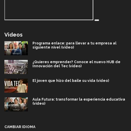
Videos
Programa enlace: para llevar a tu empresa al
siguiente nivel (video)
¿Quieres emprender? Conoce el nuevo HUB de
Innovación del Tec (video)
El joven que hizo del baile su vida (video)
Aula Futura: transformar la experiencia educativa
(video)
Más que un festival cultural: así es la magia de
VIBRART 2026 (video)
CAMBIAR IDIOMA