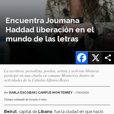
Encuentra Joumana
Haddad liberación en el
mundo de las letras
Facebook
X
La escritora, periodista, poetisa, artista y activista libanesa
participó en una charla en campus Monterrey dentro de
actividades de la Cátedra Alfonso Reyes
Por
- 17/03/2020
KARLA ESCOBAR | CAMPUS MONTERREY
Tiempo estimado de lectura:3 mins
Beirut
, capital de
Líbano
, fue la ciudad en que nació