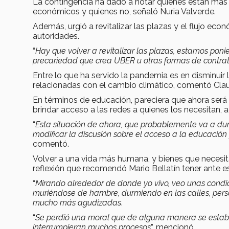
La contingencia ha dado a notar quienes están más bl
económicos y quienes no, señaló Nuria Valverde.
Además, urgió a revitalizar las plazas y el flujo ec
autoridades.
“
Hay que volver a revitalizar las plazas, estamos po
precariedad que crea UBER u otras formas de contrata
Entre lo que ha servido la pandemia es en disminuir
relacionadas con el cambio climático, comentó Cla
En términos de educación, pareciera que ahora será 
brindar acceso a las redes a quienes los necesitan, a
“
Esta situación de ahora, que probablemente va a dur
modificar la discusión sobre el acceso a la educación
comentó.
Volver a una vida más humana, y bienes que necesita 
reflexión que recomendó Mario Bellatín tener ante 
“
Mirando alrededor de donde yo vivo, veo unas condi
muriéndose de hambre, durmiendo en las calles, perso
mucho más agudizadas
.
“
Se perdió una moral que de alguna manera se estaba
interrumpieran muchos procesos
”, mencionó.