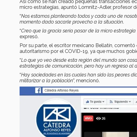
Así como se han creado pequeñas transacciones ec
micro estrategias, apuntó Lomnitz-Adler, profesor 
“
Nos estamos planteando todos y cada uno de nosotro
momento dado sacarle provecho a la situación
.
“
Creo que la gracia sería pasar de la micro estrategi
expresó.
Por su parte, el escritor mexicano Bellatín, comentó
autoritarismo por el COVID-19, ya que muchos gobier
“
Lo que yo veo desde esta región del mundo son cos
estrategias de comunicación, pero hay un regreso al a
“
Hay sociedades en las cuales han sido las peores di
militarizar a la población
”, mencionó.