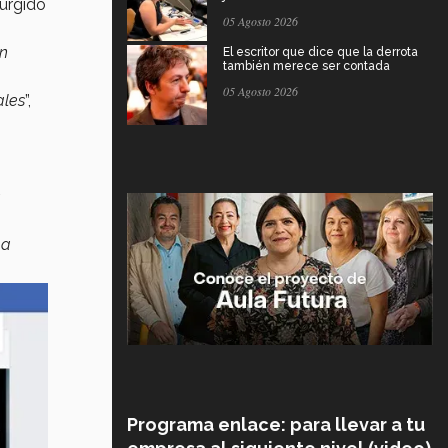
urgido
05 Agosto 2026
un
El escritor que dice que la derrota
también merece ser contada
05 Agosto 2026
ales
”,
 a
Programa enlace: para llevar a tu