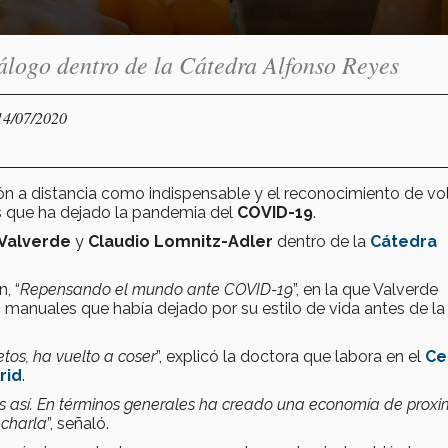
iálogo dentro de la Cátedra Alfonso Reyes
14/07/2020
n a distancia como indispensable y el reconocimiento de vol
s que ha dejado la pandemia del
COVID-19
.
 Valverde
y
Claudio Lomnitz-Adler
dentro de la
Cátedra
, “
Repensando el mundo ante COVID-19
”, en la que Valverde
s manuales que había dejado por su estilo de vida antes de la
etos, ha vuelto a coser
”, explicó la doctora que labora en el
Ce
rid
.
as así. En términos generales ha creado una economía de proxi
echarla
”, señaló.