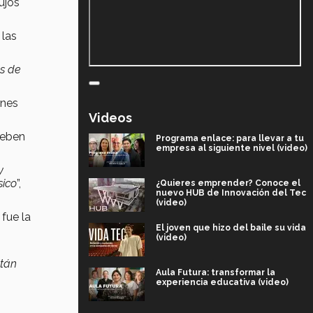
ujos
 las
as de
ones
Videos
deben
Programa enlace: para llevar a tu
empresa al siguiente nivel (video)
y
sico
”,
¿Quieres emprender? Conoce el
nuevo HUB de Innovación del Tec
(video)
fue la
El joven que hizo del baile su vida
(video)
stán
Aula Futura: transformar la
experiencia educativa (video)