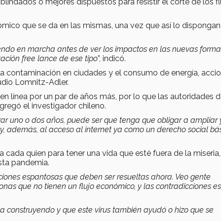
indados o mejores dispuestos para resistir el corte de los fl
onómico que se da en las mismas, una vez que así lo dispongan
niendo en marcha antes de ver los impactos en las nuevas form
ción free lance de ese tipo
”, indicó.
 la contaminación en ciudades y el consumo de energía, acci
udio Lomnitz-Adler.
en línea por un par de años más, por lo que las autoridades 
gregó el investigador chileno.
ar uno o dos años, puede ser que tenga que obligar a ampliar 
 y, además, al acceso al internet ya como un derecho social bá
cada quien para tener una vida que esté fuera de la miseria, 
esta pandemia.
ciones espantosas que deben ser resueltas ahora. Veo gente
nas que no tienen un flujo económico, y las contradicciones e
 construyendo y que este virus también ayudó o hizo que se