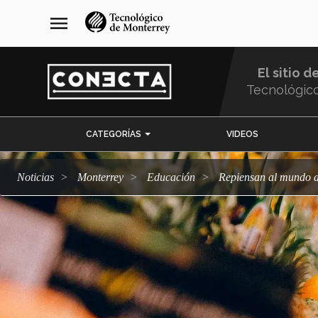
Pasar
navegación
menu
al
principal
contenido
principal
El sitio d
Tecnológic
Menu
CATEGORÍAS
VIDEOS
Comunidad
Noticias
Monterrey
Educación
Repiensan al mundo