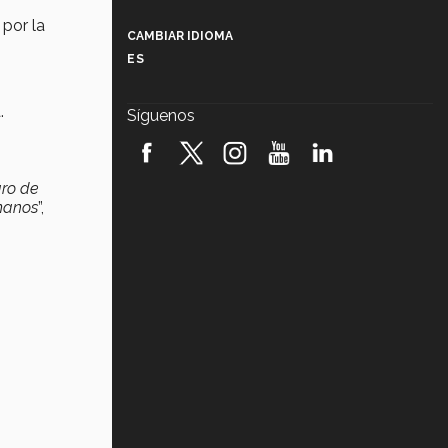
Más que un festival cultural: así es
la magia de VIBRART 2026 (video)
 por la
CAMBIAR IDIOMA
ES
Javier Guzmán: investigación con
impacto social (video)
.
Síguenos
¡México, en el top del mundial de
robótica FIRST 2026! (video)
aro de
Vida Tec: Pasión, disciplina y
umanos
”,
básquetbol, con Gael Adame
(video)
¿Cómo es el Modelo Educativo
Tec? (video)
Vida Tec: Feminismo e Inteligencia
Artificial, Paola Ricaurte (video)