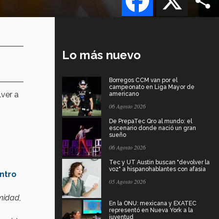
Lo más nuevo
Borregos CCM van por el
campeonato en Liga Mayor de
ver a
americano
06 Agosto 2026
De PrepaTec Qro al mundo: el
escenario donde nació un gran
sueño
06 Agosto 2026
Tec y UT Austin buscan "devolver la
voz" a hispanohablantes con afasia
ntro
05 Agosto 2026
midad,
En la ONU: mexicana y EXATEC
representó en Nueva York a la
juventud