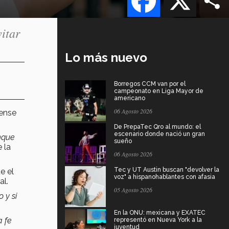
itar
Lo más nuevo
Borregos CCM van por el
campeonato en Liga Mayor de
americano
06 Agosto 2026
dense
De PrepaTec Qro al mundo: el
escenario donde nació un gran
nque
sueño
 la
06 Agosto 2026
Tec y UT Austin buscan "devolver la
e el
voz" a hispanohablantes con afasia
al.
05 Agosto 2026
 y si
En la ONU: mexicana y EXATEC
a fe
representó en Nueva York a la
juventud