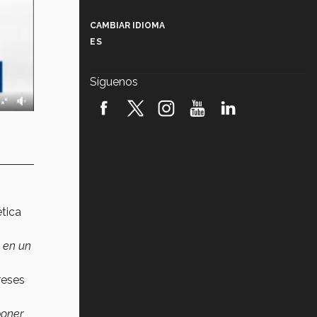
Más que un festival cultural: así es
la magia de VIBRART 2026 (video)
CAMBIAR IDIOMA
ES
Javier Guzmán: investigación con
impacto social (video)
Síguenos
¡México, en el top del mundial de
robótica FIRST 2026! (video)
Vida Tec: Pasión, disciplina y
básquetbol, con Gael Adame
(video)
¿Cómo es el Modelo Educativo
Tec? (video)
tica
Vida Tec: Feminismo e Inteligencia
Artificial, Paola Ricaurte (video)
y en un
reses
poner