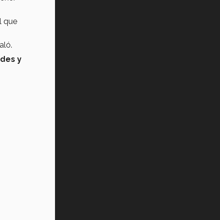
al que
ñaló.
des y