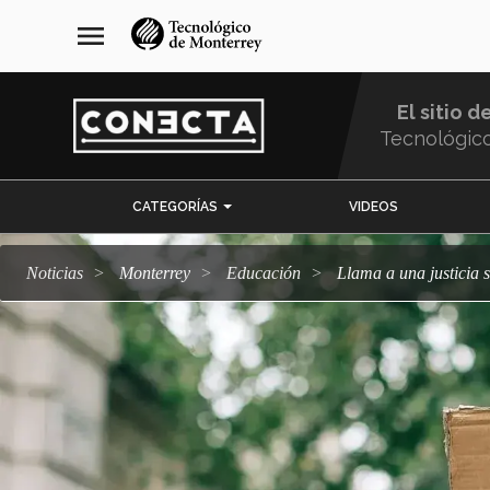
Pasar
navegación
menu
al
principal
contenido
principal
El sitio d
Tecnológic
Menu
CATEGORÍAS
VIDEOS
Comunidad
Noticias
Monterrey
Educación
Llama a una justicia 