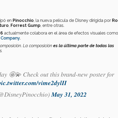
cipó en
Pinocchio
, la nueva película de Disney dirigida por
Ro
uturo
,
Forrest Gump
, entre otras.
16
actualmente colabora en el área de efectos visuales com
e Company
.
 composición. La composición
es la última parte de todas las
s.
today 🤩💫 Check out this brand-new poster for
pic.twitter.com/vime2dylII
(@DisneyPinocchio)
May 31, 2022