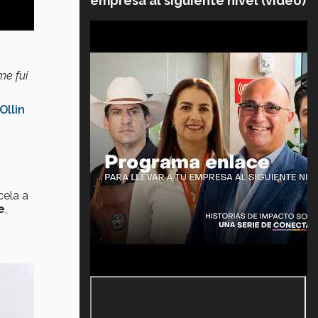
empresa al siguiente nivel (video)
me fui
Ollin
cela a
e
,