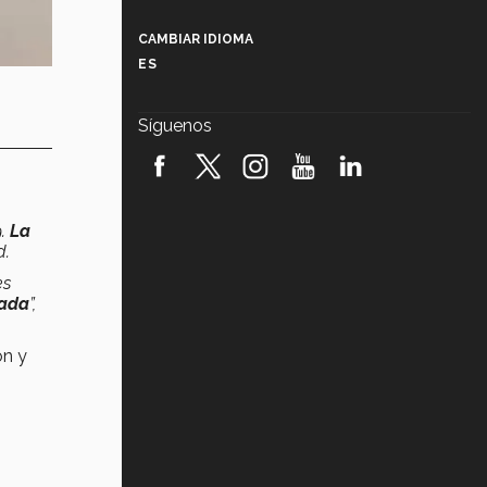
Más que un festival cultural: así es
la magia de VIBRART 2026 (video)
CAMBIAR IDIOMA
ES
Javier Guzmán: investigación con
impacto social (video)
Síguenos
¡México, en el top del mundial de
robótica FIRST 2026! (video)
Vida Tec: Pasión, disciplina y
9.
La
básquetbol, con Gael Adame
(video)
d.
es
¿Cómo es el Modelo Educativo
Tec? (video)
cada
”,
ón y
Vida Tec: Feminismo e Inteligencia
Artificial, Paola Ricaurte (video)