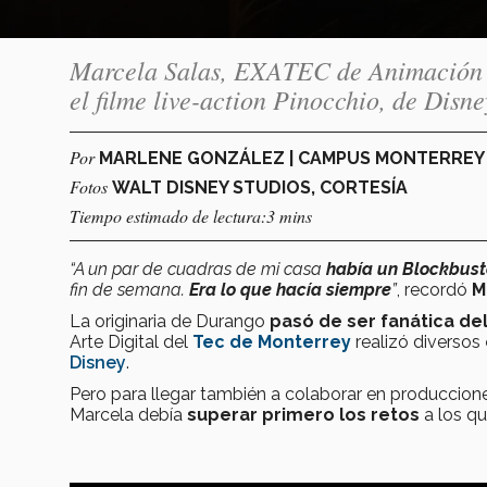
Marcela Salas, EXATEC de Animación y
el filme live-action Pinocchio, de Disne
Por
MARLENE GONZÁLEZ | CAMPUS MONTERRE
Fotos
WALT DISNEY STUDIOS, CORTESÍA
Tiempo estimado de lectura:3 mins
“A un par de cuadras de mi casa
había un Blockbus
fin de semana.
Era lo que hacía siempre
”
, recordó
M
La originaria de Durango
pasó de ser fanática del
Arte Digital del
Tec de Monterrey
realizó diversos
Disney
.
Pero para llegar también a colaborar en produccio
Marcela debía
superar primero los retos
a los q