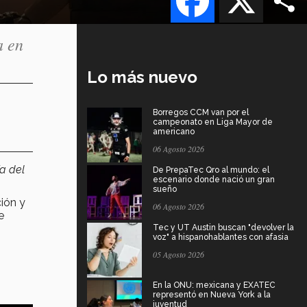
a en
Lo más nuevo
Borregos CCM van por el
campeonato en Liga Mayor de
americano
06 Agosto 2026
a del
De PrepaTec Qro al mundo: el
escenario donde nació un gran
sueño
ión y
06 Agosto 2026
e
Tec y UT Austin buscan "devolver la
voz" a hispanohablantes con afasia
05 Agosto 2026
En la ONU: mexicana y EXATEC
representó en Nueva York a la
juventud