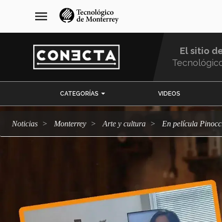
Pasar
navegación
menu
al
principal
contenido
principal
El sitio d
Tecnológic
Menu
CATEGORÍAS
VIDEOS
Comunidad
Noticias
Monterrey
arte y cultura
En película Pinoc