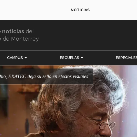
NOTICIAS
e noticias
del
o de Monterrey
CAMPUS
ESCUELAS
ESPECIALE
chio, EXATEC deja su sello en efectos visuales