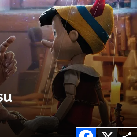
su
Facebook
X