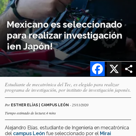
Mexicano es seleccionado
para realizar investigación
¡en Japón!
Facebook
X
Estudiante de mecatrónica del Tec, es elegido para realizar
programa de investigación, por instituto de investigación japonés.
Por
- 25/11/2020
ESTHER ELÍAS | CAMPUS LEÓN
Tiempo estimado de lectura:4 mins
Alejandro Elías, estudiante de Ingeniería en mecatrónica
del
campus León
fue seleccionado por el
Mirai