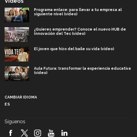
Videos
Programa enlace: para llevar a tu empresa al
siguiente nivel (video)
¿Quieres emprender? Conoce el nuevo HUB de
Innovación del Tec (video)
El joven que hizo del baile su vida (video)
Aula Futura: transformar la experiencia educativa
(video)
Más que un festival cultural: así es la magia de
VIBRART 2026 (video)
CAMBIAR IDIOMA
ES
Javier Guzmán: investigación con impacto social
(video)
Síguenos
¡México, en el top del mundial de robótica FIRST
2026! (video)