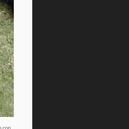
Tec? (video)
Vida Tec: Feminismo e Inteligencia
Artificial, Paola Ricaurte (video)
o con