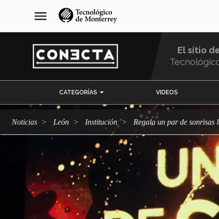
Pasar
navegación
menu
al
principal
contenido
principal
El sitio d
Tecnológic
Menu
CATEGORÍAS
VIDEOS
Comunidad
Noticias
León
Institución
Regala un par de sonrisas 