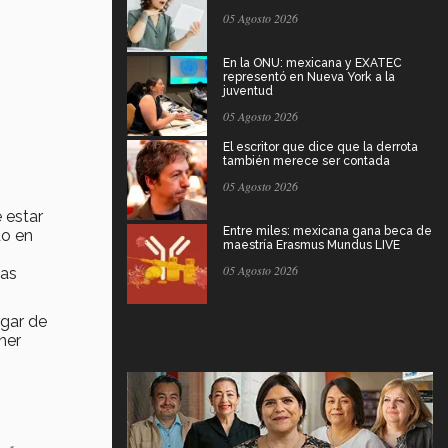
05 Agosto 2026
En la ONU: mexicana y EXATEC
representó en Nueva York a la
juventud
05 Agosto 2026
El escritor que dice que la derrota
también merece ser contada
05 Agosto 2026
 estar
Entre miles: mexicana gana beca de
do en
maestría Erasmus Mundus LIVE
05 Agosto 2026
ias
rgar de
ner