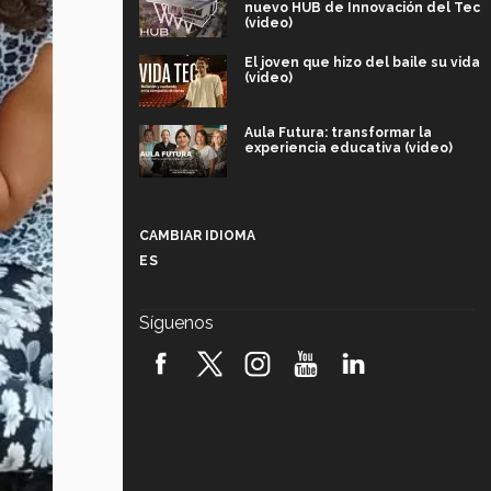
nuevo HUB de Innovación del Tec
(video)
El joven que hizo del baile su vida
(video)
Aula Futura: transformar la
experiencia educativa (video)
Más que un festival cultural: así es
la magia de VIBRART 2026 (video)
CAMBIAR IDIOMA
ES
Javier Guzmán: investigación con
impacto social (video)
Síguenos
¡México, en el top del mundial de
robótica FIRST 2026! (video)
Vida Tec: Pasión, disciplina y
básquetbol, con Gael Adame
(video)
¿Cómo es el Modelo Educativo