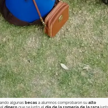
egando algunas
becas
a alumnos comprobaron su
alto
 el
dinero
que se junto el
día de la romería de la raza
junt