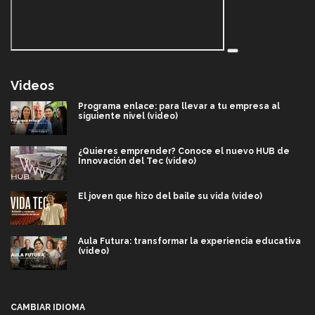
Videos
Programa enlace: para llevar a tu empresa al
siguiente nivel (video)
¿Quieres emprender? Conoce el nuevo HUB de
Innovación del Tec (video)
El joven que hizo del baile su vida (video)
Aula Futura: transformar la experiencia educativa
(video)
Más que un festival cultural: así es la magia de
VIBRART 2026 (video)
CAMBIAR IDIOMA