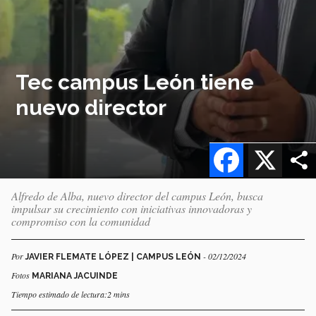
Tec campus León tiene
nuevo director
Facebook
X
Alfredo de Alba, nuevo director del campus León, busca
impulsar su crecimiento con iniciativas innovadoras y
compromiso con la comunidad
Por
- 02/12/2024
JAVIER FLEMATE LÓPEZ | CAMPUS LEÓN
Fotos
MARIANA JACUINDE
Tiempo estimado de lectura:2 mins