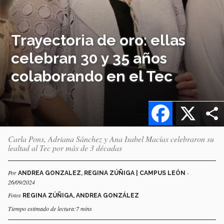
Trayectoria de oro: ellas
celebran 30 y 35 años
colaborando en el Tec
Facebook
X
Carla Pons, Adriana Sánchez y Ana Isabel Macías celebraron su
lealtad al Tec por más de 3 décadas
Por
-
ANDREA GONZALEZ, REGINA ZÚÑIGA | CAMPUS LEÓN
26/09/2024
Fotos
REGINA ZÚÑIGA, ANDREA GONZÁLEZ
Tiempo estimado de lectura:7 mins