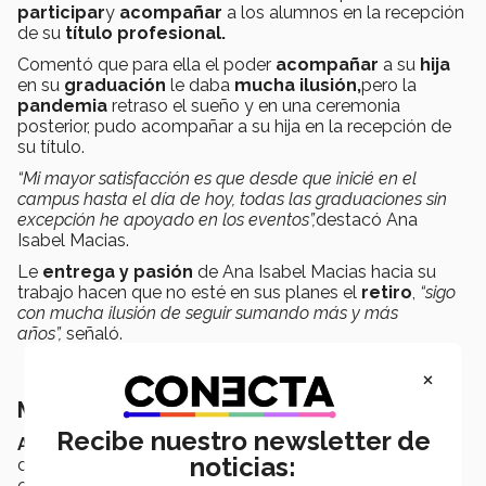
participar
y
acompañar
a los alumnos en la recepción
de su
título profesional.
Comentó que para ella el poder
acompañar
a su
hija
en su
graduación
le daba
mucha ilusión,
pero la
pandemia
retraso el sueño y en una ceremonia
posterior, pudo acompañar a su hija en la recepción de
su título.
“Mi mayor satisfacción es que desde que inicié en el
campus hasta el día de hoy, todas las graduaciones sin
excepción he apoyado en los eventos”,
destacó Ana
Isabel Macias.
Le
entrega y pasión
de Ana Isabel Macias hacia su
trabajo hacen que no esté en sus planes el
retiro
,
“sigo
con mucha ilusión de seguir sumando más y más
años”,
señaló.
×
Marcando a generación de alumnos
Recibe nuestro newsletter de
Adriana Sánchez Guzmán
, actual
profesora
del
noticias:
departamento de mercadotecnia y análisis, llegó al Tec
como
estudiante de preparatoria
y continuo aquí