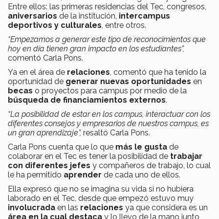
Entre ellos: las primeras residencias del Tec, congresos,
aniversarios
de la institución,
intercampus
deportivos y culturales
, entre otros.
“Empezamos a generar este tipo de reconocimientos que
hoy en día tienen gran impacto en los estudiantes”,
comentó Carla Pons.
Ya en el área de
relaciones
, comentó que ha tenido la
oportunidad de
generar nuevas oportunidades
en
becas
o proyectos para campus por medio de la
búsqueda de financiamientos externos
.
“La posibilidad de estar en los campus, interactuar con los
diferentes consejos y empresarios de nuestros campus, es
un gran aprendizaje”,
resaltó Carla Pons.
Carla Pons cuenta que lo que
más le gusta
de
colaborar en el Tec es tener la posibilidad de
trabajar
con diferentes jefes
y compañeros de trabajo, lo cual
le ha permitido
aprender
de cada uno de ellos.
Ella expresó que no se imagina su vida si no hubiera
laborado en el Tec, desde que empezó estuvo muy
involucrada
en las
relaciones
ya que considera es un
área en la cual destaca
y lo llevo de la mano junto