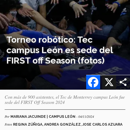
Torneo robótico: Tec
campus León es sede del
FIRST off Season (fotos)
Facebook
X
Con más de 900 asistentes, el Tec de Monterrey campus León fue
sede del FIRST Off Season 2024
Por
- 04/11/2024
MARIANA JACUINDE | CAMPUS LEÓN
Fotos
REGINA ZÚÑIGA, ANDREA GONZÁLEZ, JOSE CARLOS AZUARA