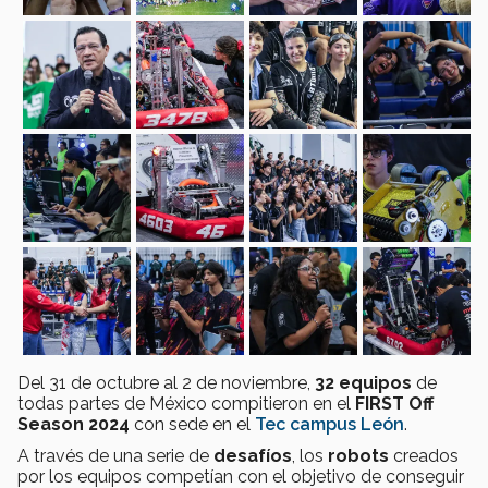
Del 31 de octubre al 2 de noviembre,
32 equipos
de
todas partes de México compitieron en el
FIRST Off
Season 2024
con sede en el
Tec campus León
.
A través de una serie de
desafíos
, los
robots
creados
por los equipos competían con el objetivo de conseguir