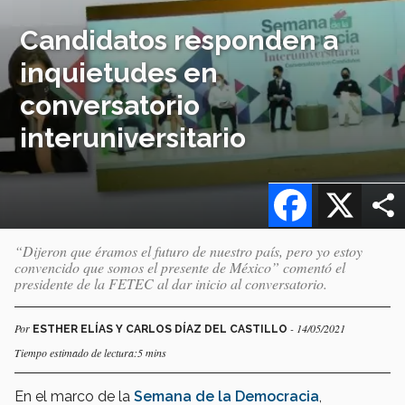
Candidatos responden a
inquietudes en
conversatorio
interuniversitario
Facebook
X
“Dijeron que éramos el futuro de nuestro país, pero yo estoy
convencido que somos el presente de México” comentó el
presidente de la FETEC al dar inicio al conversatorio.
Por
- 14/05/2021
ESTHER ELÍAS Y CARLOS DÍAZ DEL CASTILLO
Tiempo estimado de lectura:5 mins
En el marco de la
Semana de la Democracia
,