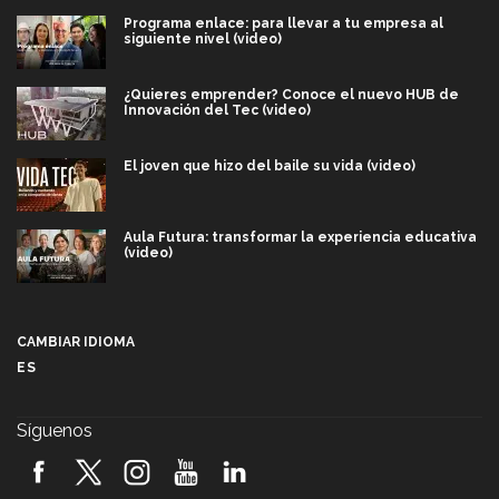
Programa enlace: para llevar a tu empresa al
siguiente nivel (video)
¿Quieres emprender? Conoce el nuevo HUB de
Innovación del Tec (video)
El joven que hizo del baile su vida (video)
Aula Futura: transformar la experiencia educativa
(video)
Más que un festival cultural: así es la magia de
VIBRART 2026 (video)
CAMBIAR IDIOMA
ES
Javier Guzmán: investigación con impacto social
(video)
Síguenos
¡México, en el top del mundial de robótica FIRST
2026! (video)