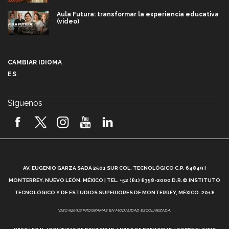
Aula Futura: transformar la experiencia educativa
(video)
Más que un festival cultural: así es la magia de
VIBRART 2026 (video)
CAMBIAR IDIOMA
ES
Javier Guzmán: investigación con impacto social
(video)
Síguenos
¡México, en el top del mundial de robótica FIRST
2026! (video)
Vida Tec: Pasión, disciplina y básquetbol, con Gael
Adame (video)
A
AV. EUGENIO GARZA SADA 2501 SUR COL. TECNOLÓGICO C.P. 64849 |
L
¿Cómo es el Modelo Educativo Tec? (video)
MONTERREY, NUEVO LEÓN, MÉXICO | TEL. +52 (81) 8358-2000 D.R.© INSTITUTO
TECNOLÓGICO Y DE ESTUDIOS SUPERIORES DE MONTERREY, MÉXICO. 2018
Vida Tec: Feminismo e Inteligencia Artificial, Paola
*DEC-520912 PROGRAMAS EN MODALIDAD ESCOLARIZADA.
Ricaurte (video)