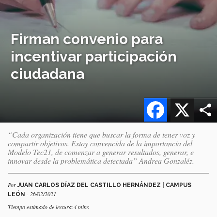
Firman convenio para
incentivar participación
ciudadana
Facebook
X
“Cada organización tiene que buscar la forma de tener voz y
compartir objetivos. Estoy convencida de la importancia del
Modelo Tec21, de comenzar a generar resultados, generar, e
innovar desde la problemática detectada” Andrea Gonzaléz.
Por
JUAN CARLOS DÍAZ DEL CASTILLO HERNÁNDEZ | CAMPUS
- 26/02/2021
LEÓN
Tiempo estimado de lectura:4 mins