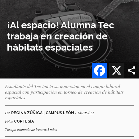
¡Al espacio! Alumna Tec
trabaja en creación de
hábitats espaciales
Facebook
X
Estudiante del Tec inicia su inmersión en el campo laboral
espacial con participación en torneo de creación de hábitats
espaciales
Por
- 18/10/2022
REGINA ZÚÑIGA | CAMPUS LEÓN
Fotos
CORTESÍA
Tiempo estimado de lectura:5 mins