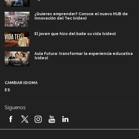
¿Quieres emprender? Conoce el nuevo HUB de
Innovación del Tec (video)
El joven que hizo del baile su vida (video)
Aula Futura: transformar la experiencia educativa
(video)
Más que un festival cultural: así es la magia de
VIBRART 2026 (video)
CAMBIAR IDIOMA
ES
Javier Guzmán: investigación con impacto social
(video)
Síguenos
¡México, en el top del mundial de robótica FIRST
2026! (video)
Vida Tec: Pasión, disciplina y básquetbol, con Gael
Adame (video)