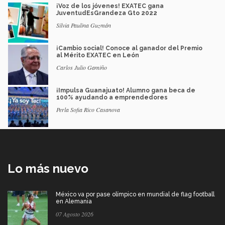
¡Voz de los jóvenes! EXATEC gana
JuventudEsGrandeza Gto 2022
Silvia Paulina Guzmán
¡Cambio social! Conoce al ganador del Premio
al Mérito EXATEC en León
Carlos Julio Gamiño
¡Impulsa Guanajuato! Alumno gana beca de
100% ayudando a emprendedores
Perla Sofia Rico Casanova
Lo más nuevo
México va por pase olímpico en mundial de flag football
en Alemania
07 Agosto 2026