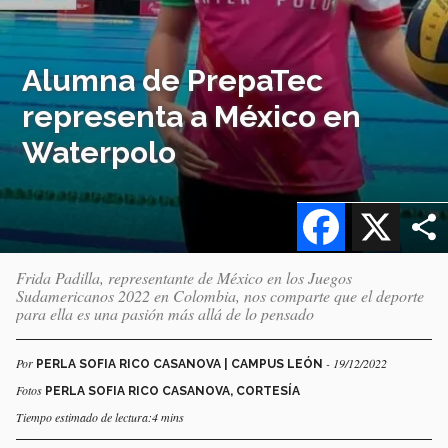
Alumna de PrepaTec
representa a México en
Waterpolo
Facebook
X
Frida Padilla, representante de México en los Juegos
Sudamericanos 2022 en Colombia, nos comparte que el deporte
para ella es una pasión más allá de lo pensado
Por
- 19/12/2022
PERLA SOFIA RICO CASANOVA | CAMPUS LEÓN
Fotos
PERLA SOFIA RICO CASANOVA, CORTESÍA
Tiempo estimado de lectura:4 mins