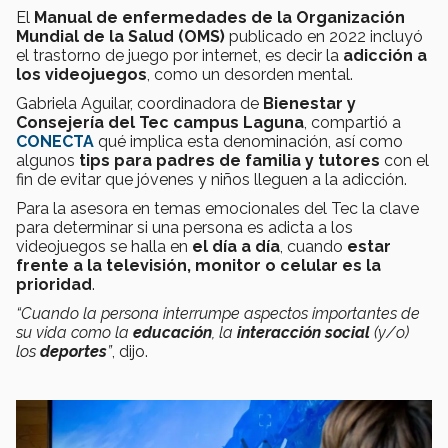
El
Manual de enfermedades de la Organización
Mundial de la Salud (OMS)
publicado en 2022 incluyó
el trastorno de juego por internet, es decir la
adicción a
los videojuegos
, como un desorden mental.
Gabriela Aguilar, coordinadora de
Bienestar y
Consejería del Tec campus Laguna
, compartió a
CONECTA
qué implica esta denominación, así como
algunos
tips para padres de familia y tutores
con el
fin de evitar que jóvenes y niños lleguen a la adicción.
Para la asesora en temas emocionales del Tec la clave
para determinar si una persona es adicta a los
videojuegos se halla en
el día a día
, cuando
estar
frente a la televisión, monitor o celular es la
prioridad
.
“Cuando la persona interrumpe aspectos importantes de
su vida como la
educación
, la
interacción social
(y/o)
los
deportes
”
, dijo.