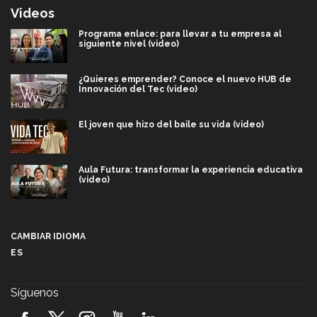
Videos
Programa enlace: para llevar a tu empresa al
siguiente nivel (video)
¿Quieres emprender? Conoce el nuevo HUB de
Innovación del Tec (video)
El joven que hizo del baile su vida (video)
Aula Futura: transformar la experiencia educativa
(video)
Más que un festival cultural: así es la magia de
VIBRART 2026 (video)
CAMBIAR IDIOMA
ES
Javier Guzmán: investigación con impacto social
(video)
Síguenos
¡México, en el top del mundial de robótica FIRST
2026! (video)