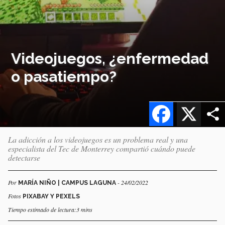
Videojuegos, ¿enfermedad
o pasatiempo?
Facebook
X
La adicción a los videojuegos es un problema real y una
especialista del Tec de Monterrey compartió cuándo puede
detectarse
Por
- 24/02/2022
MARÍA NIÑO | CAMPUS LAGUNA
Fotos
PIXABAY Y PEXELS
Tiempo estimado de lectura:3 mins