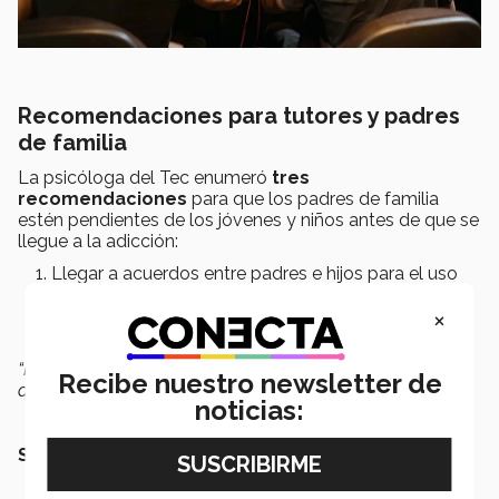
Recomendaciones para tutores y padres
de familia
La psicóloga del Tec enumeró
tres
recomendaciones
para que los padres de familia
estén pendientes de los jóvenes y niños antes de que se
llegue a la adicción:
Llegar a acuerdos entre padres e hijos para el uso
de videojuegos.
×
Limitar el uso de las pantallas, y
Privilegiar la convivencia familiar.
“No podemos querer controlar algo que de entrada no
Recibe nuestro newsletter de
acordamos”
, finalizó Gabriela Aguilar.
noticias:
SEGURAMENTE TAMBIÉN QUERRÁS LEER: