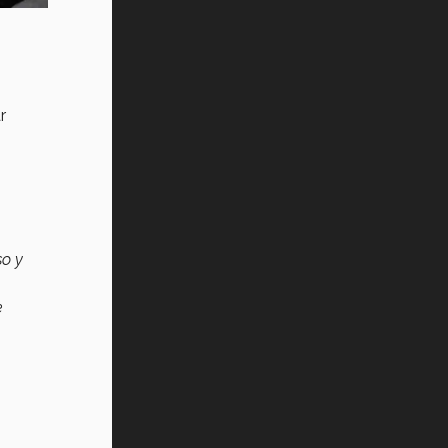
r
so y
e