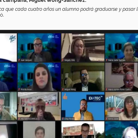
la campaña, Miguel Wong-Sánchez.
ica que cada cuatro años un alumno podrá graduarse y pasar 
ó.