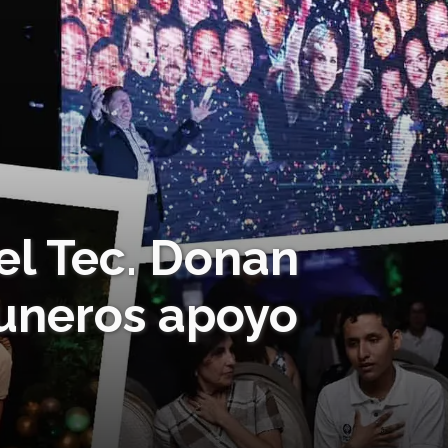
el Tec. Donan
uneros apoyo