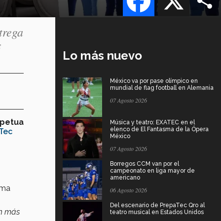
trega
s
Lo más nuevo
México va por pase olímpico en
mundial de flag football en Alemania
07 Agosto 2026
rpetua
Música y teatro: EXATEC en el
elenco de El Fantasma de la Ópera
Tec
México
07 Agosto 2026
Borregos CCM van por el
campeonato en liga mayor de
americano
ama
06 Agosto 2026
Del escenario de PrepaTec Qro al
on más
teatro musical en Estados Unidos