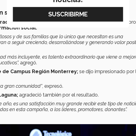
n social
grados del Tecnológico de Monterrey;
aseguró que el pr
rmación social.
losos y de sus familias que lo único que necesitan es una
an a seguir creciendo, desarrollándose y generando valor posi
ad más incluyente, es talento extraordinario que viene a mejor
cativos”,
agregó.
te de Campus Región Monterrey;
se dijo impresionado por 
sta gran comunidad”
, expresó.
 Laguna;
agradeció también por el resultado.
año, es una satisfacción muy grande recibir este tipo de notici
das en esta campaña, a los líderes, promotores, donantes”.