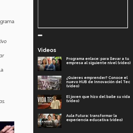
ograma
tivo
Videos
ar
Programa enlace: para llevar a tu
empresa al siguiente nivel (video)
la
¿Quieres emprender? Conoce el
nuevo HUB de Innovación del Tec
(video)
El joven que hizo del baile su vida
as.
(video)
Aula Futura: transformar la
experiencia educativa (video)