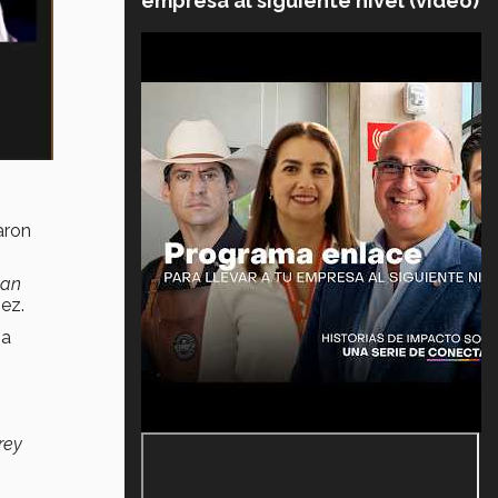
empresa al siguiente nivel (video)
aron
han
ez.
 a
rey