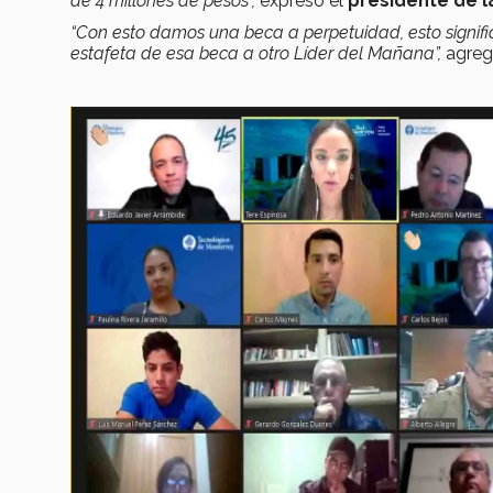
de 4 millones de pesos”,
expresó el
presidente de 
“Con esto damos una beca a perpetuidad, esto signif
estafeta de esa beca a otro Líder del M
añana”,
agreg