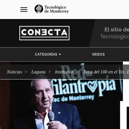
Pasar
navegación
menu
al
principal
contenido
principal
El sitio d
Tecnológic
Menu
CATEGORÍAS
VIDEOS
Comunidad
Noticias
Laguna
Institución
Beca del 100 en el Tec