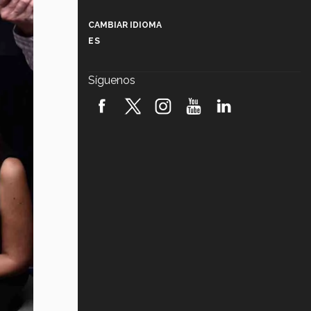
Más que un festival cultural: así es
la magia de VIBRART 2026 (video)
CAMBIAR IDIOMA
ES
Javier Guzmán: investigación con
impacto social (video)
Síguenos
¡México, en el top del mundial de
robótica FIRST 2026! (video)
Vida Tec: Pasión, disciplina y
básquetbol, con Gael Adame
(video)
¿Cómo es el Modelo Educativo
Tec? (video)
Vida Tec: Feminismo e Inteligencia
Artificial, Paola Ricaurte (video)