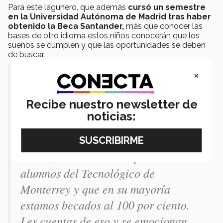
Para este lagunero, que además
cursó un semestre
en la Universidad Autónoma de Madrid tras haber
obtenido la Beca Santander,
más que conocer las
bases de otro idioma estos niños conocerán que los
sueños se cumplen y que las oportunidades se deben
de buscar.
×
Nuestro objetivo primordial es que
desarrollen sueños y metas, que sepan
Recibe nuestro newsletter de
que hay algo más afuera de la
noticias:
comunidad y que existen un millón de
oportunidades a las que pueden tener
acceso, como nosotros que somos
alumnos del Tecnológico de
Monterrey y que en su mayoría
estamos becados al 100 por ciento.
Les cuentas de eso y se emocionan,