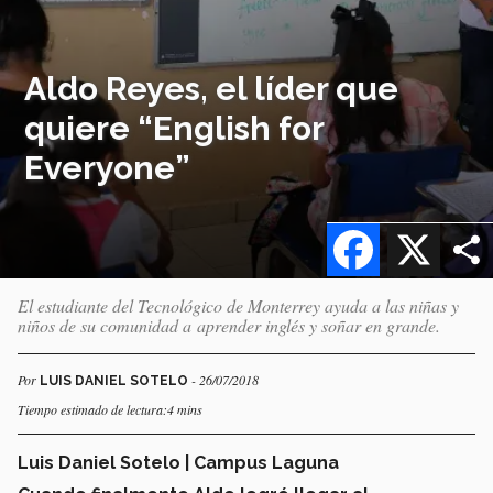
Aldo Reyes, el líder que
quiere “English for
Everyone”
Facebook
X
El estudiante del Tecnológico de Monterrey ayuda a las niñas y
niños de su comunidad a aprender inglés y soñar en grande.
Por
- 26/07/2018
LUIS DANIEL SOTELO
Tiempo estimado de lectura:4 mins
Luis Daniel Sotelo | Campus Laguna