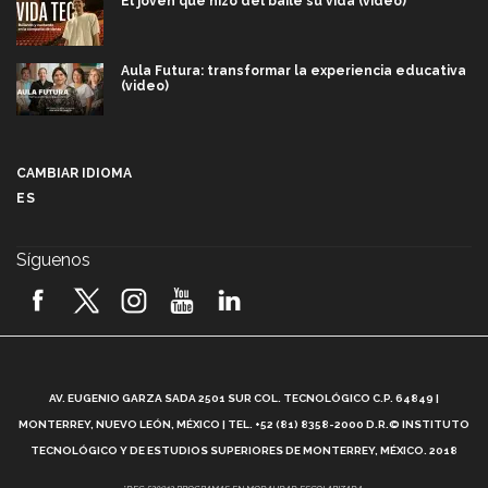
El joven que hizo del baile su vida (video)
Aula Futura: transformar la experiencia educativa
(video)
Más que un festival cultural: así es la magia de
VIBRART 2026 (video)
CAMBIAR IDIOMA
ES
Javier Guzmán: investigación con impacto social
(video)
Síguenos
¡México, en el top del mundial de robótica FIRST
2026! (video)
Vida Tec: Pasión, disciplina y básquetbol, con Gael
Adame (video)
A
AV. EUGENIO GARZA SADA 2501 SUR COL. TECNOLÓGICO C.P. 64849 |
L
¿Cómo es el Modelo Educativo Tec? (video)
MONTERREY, NUEVO LEÓN, MÉXICO | TEL. +52 (81) 8358-2000 D.R.© INSTITUTO
TECNOLÓGICO Y DE ESTUDIOS SUPERIORES DE MONTERREY, MÉXICO. 2018
*DEC-520912 PROGRAMAS EN MODALIDAD ESCOLARIZADA.