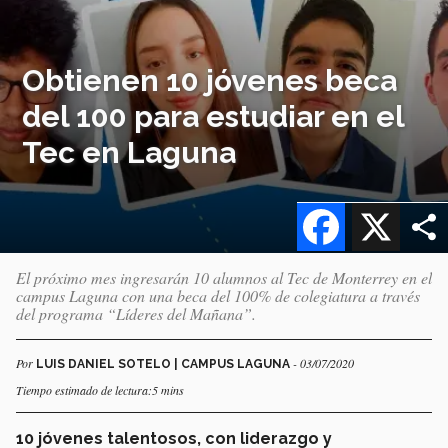
Obtienen 10 jóvenes beca
del 100 para estudiar en el
Tec en Laguna
Facebook
X
El próximo mes ingresarán 10 alumnos al Tec de Monterrey en el
campus Laguna con una beca del 100% de colegiatura a través
del programa “Líderes del Mañana”.
Por
- 03/07/2020
LUIS DANIEL SOTELO | CAMPUS LAGUNA
Tiempo estimado de lectura:5 mins
10 jóvenes talentosos, con liderazgo y