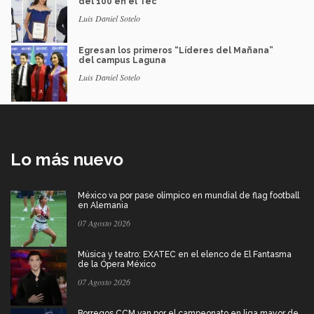
del 100 en el Tec
Luis Daniel Sotelo
Egresan los primeros “Líderes del Mañana”
del campus Laguna
Luis Daniel Sotelo
Lo más nuevo
México va por pase olímpico en mundial de flag football
en Alemania
07 Agosto 2026
Música y teatro: EXATEC en el elenco de El Fantasma
de la Ópera México
07 Agosto 2026
Borregos CCM van por el campeonato en liga mayor de