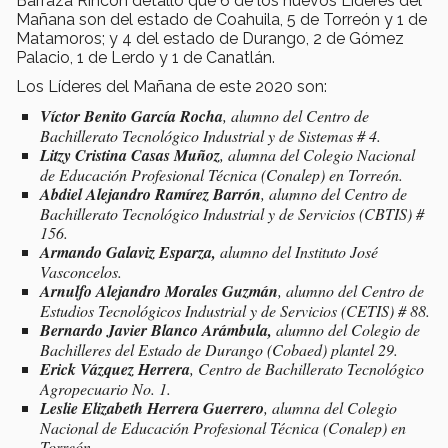
Barraza Rincón detalló que 6 de los nuevos Líderes del
Mañana son del estado de Coahuila, 5 de Torreón y 1 de
Matamoros; y 4 del estado de Durango, 2 de Gómez
Palacio, 1 de Lerdo y 1 de Canatlán.
Los Líderes del Mañana de este 2020 son:
Víctor Benito García Rocha
, alumno del Centro de
Bachillerato Tecnológico Industrial y de Sistemas # 4.
Litzy Cristina Casas Muñoz
, alumna del Colegio Nacional
de Educación Profesional Técnica (Conalep) en Torreón.
Abdiel Alejandro Ramírez Barrón
, alumno del Centro de
Bachillerato Tecnológico Industrial y de Servicios (CBTIS) #
156.
Armando Galaviz Esparza,
alumno del Instituto José
Vasconcelos.
Arnulfo Alejandro Morales Guzmán
, alumno del Centro de
Estudios Tecnológicos Industrial y de Servicios (CETIS) # 88.
Bernardo Javier Blanco Arámbula,
alumno del
Colegio de
Bachilleres del Estado de Durango (Cobaed) plantel 29.
Erick Vázquez Herrera
, Centro de Bachillerato Tecnológico
Agropecuario No. 1.
Leslie Elizabeth Herrera Guerrero
, alumna del Colegio
Nacional de Educación Profesional Técnica (Conalep) en
Torreón.