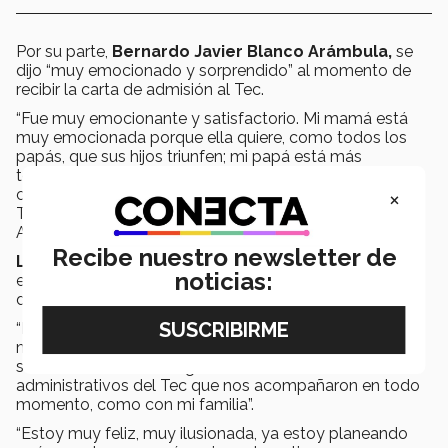
Por su parte,
Bernardo Javier Blanco Arámbula,
se
dijo “muy emocionado y sorprendido” al momento de
recibir la carta de admisión al Tec.
“Fue muy emocionante y satisfactorio. Mi mamá está
muy emocionada porque ella quiere, como todos los
papás, que sus hijos triunfen; mi papá está más
temeroso porque me voy a tener que cambiar de
×
ciudad, yo soy de Canatlán, Durango, a cuatro horas de
Torreón. Ahora voy a estudiar Ingeniería en Biosistemas
Alimentarios”.
Recibe nuestro newsletter de
Litzy Cristina Casas Muñoz
, comentó que saber que
noticias:
estudiará Negocios Internacionales en el Tecnológico
de Monterrey le genera una gran ilusión.
“No me la creo que ya soy alumna, ya tengo mi
matrícula, ya empecé con algunos cursos. Es un
sentimiento de mucha gratitud, tanto con los
administrativos del Tec que nos acompañaron en todo
momento, como con mi familia”.
“Estoy muy feliz, muy ilusionada, ya estoy planeando