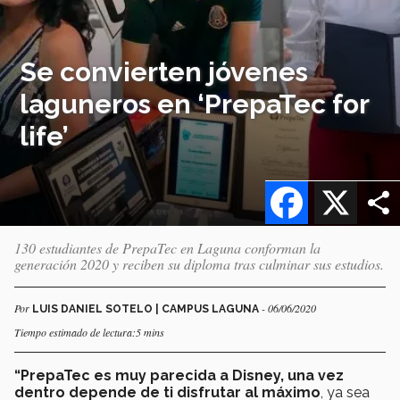
Se convierten jóvenes
laguneros en ‘PrepaTec for
life’
Facebook
X
130 estudiantes de PrepaTec en Laguna conforman la
generación 2020 y reciben su diploma tras culminar sus estudios.
Por
- 06/06/2020
LUIS DANIEL SOTELO | CAMPUS LAGUNA
Tiempo estimado de lectura:5 mins
“PrepaTec es muy parecida a Disney, una vez
dentro depende de ti disfrutar al máximo
, ya sea