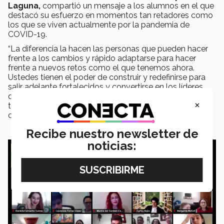
Laguna,
compartió un mensaje a los alumnos en el que
destacó su esfuerzo en momentos tan retadores como
los que se viven actualmente por la pandemia de
COVID-19.
“La diferencia la hacen las personas que pueden hacer
frente a los cambios y rápido adaptarse para hacer
frente a nuevos retos como el que tenemos ahora.
Ustedes tienen el poder de construir y redefinirse para
salir adelante fortalecidos y convertirse en los líderes
que nos puedan guiar hacia un mundo mejor. El viaje no
×
termina aquí, harán muchos más, traten de hacer las
cosas con compromiso, dedicación y pasión”, expresó.
Recibe nuestro newsletter de
noticias: