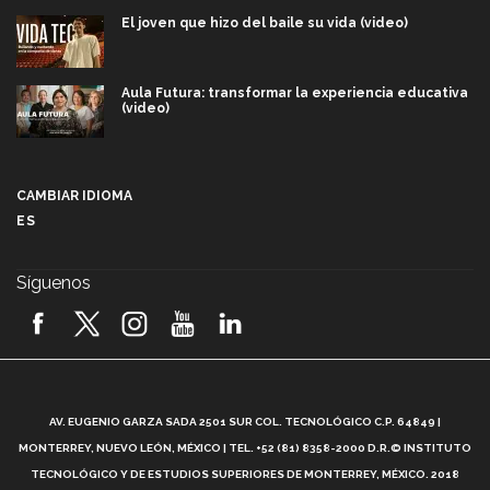
El joven que hizo del baile su vida (video)
Aula Futura: transformar la experiencia educativa
(video)
Más que un festival cultural: así es la magia de
VIBRART 2026 (video)
CAMBIAR IDIOMA
ES
Javier Guzmán: investigación con impacto social
(video)
Síguenos
¡México, en el top del mundial de robótica FIRST
2026! (video)
Vida Tec: Pasión, disciplina y básquetbol, con Gael
Adame (video)
A
AV. EUGENIO GARZA SADA 2501 SUR COL. TECNOLÓGICO C.P. 64849 |
L
¿Cómo es el Modelo Educativo Tec? (video)
MONTERREY, NUEVO LEÓN, MÉXICO | TEL. +52 (81) 8358-2000 D.R.© INSTITUTO
TECNOLÓGICO Y DE ESTUDIOS SUPERIORES DE MONTERREY, MÉXICO. 2018