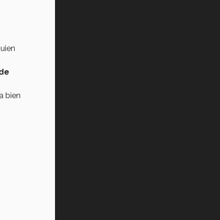
quien
de
a bien