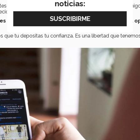
noticias:
es que nos proveen información, nuestros familiares y amigo
cidir no desgastarte, no preocuparte".
es a tus ideologías, sin dejar de buscar siempre una o
los que tu depositas tu confianza. Es una libertad que tenemos