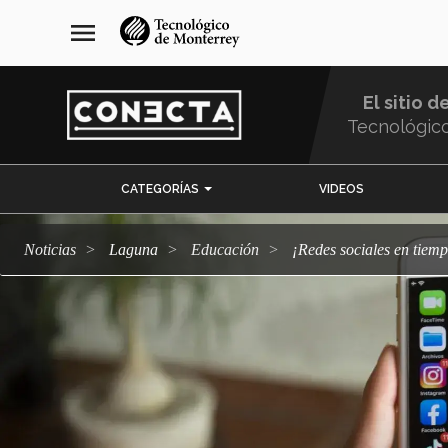
Pasar
navegación
menu
al
principal
contenido
principal
El sitio d
Tecnológic
Menu
CATEGORÍAS
VIDEOS
Comunidad
Noticias
Laguna
Educación
¡Redes sociales en tiem