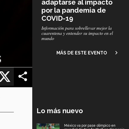
adaptarse al impacto
por la pandemia de
COVID-19
Subtítulo
Información para sobrellevar mejor la
cuarentena y entender su impacto en el
mundo
navigate_next
s
MÁS DE ESTE EVENTO
cebook
X
a
Lo más nuevo
México va por pase olímpico en