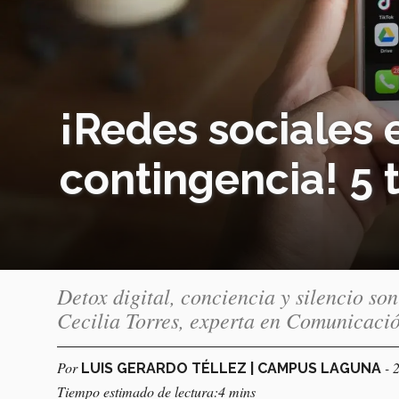
¡Redes sociales 
contingencia! 5 t
Detox digital, conciencia y silencio so
Cecilia Torres, experta en Comunicació
Por
- 
LUIS GERARDO TÉLLEZ | CAMPUS LAGUNA
Tiempo estimado de lectura:4 mins