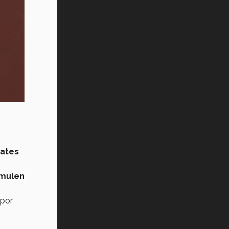
Vida Tec: Pasión, disciplina y
básquetbol, con Gael Adame
(video)
¿Cómo es el Modelo Educativo
Tec? (video)
Vida Tec: Feminismo e Inteligencia
Artificial, Paola Ricaurte (video)
bates
imulen
 por