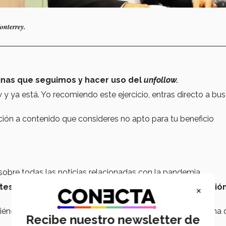
onterrey.
áginas que seguimos
y hacer uso del
unfollow.
y ya está. Yo recomiendo este ejercicio, entras directo a bus
ción a contenido que consideres no apto para tu beneficio
sobre todas las noticias relacionadas con la pandemia.
tes, y no sólo en referencia a medios de comunicación
×
ntiéndase el medio de comunicación, sino también la persona 
Recibe nuestro newsletter de