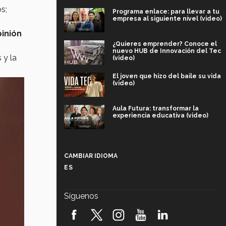
s;
Programa enlace: para llevar a tu
empresa al siguiente nivel (video)
pinión
¿Quieres emprender? Conoce el
nuevo HUB de Innovación del Tec
 y la
(video)
El joven que hizo del baile su vida
(video)
Aula Futura: transformar la
experiencia educativa (video)
Más que un festival cultural: así es
la magia de VIBRART 2026 (video)
CAMBIAR IDIOMA
ES
Javier Guzmán: investigación con
impacto social (video)
Síguenos
¡México, en el top del mundial de
robótica FIRST 2026! (video)