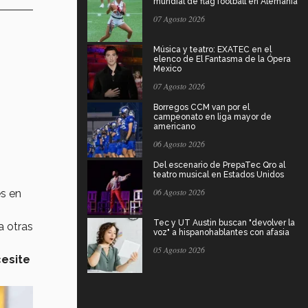
mundial de flag football en Alemania
07 Agosto 2026
Música y teatro: EXATEC en el
elenco de El Fantasma de la Ópera
Mexico
07 Agosto 2026
Borregos CCM van por el
campeonato en liga mayor de
americano
06 Agosto 2026
Del escenario de PrepaTec Qro al
teatro musical en Estados Unidos
06 Agosto 2026
es en
Tec y UT Austin buscan "devolver la
a otras
voz" a hispanohablantes con afasia
05 Agosto 2026
cesite