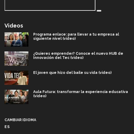
Videos
Programa enlace: para llevar a tu empresa al
siguiente nivel (video)
¿Quieres emprender? Conoce el nuevo HUB de
Innovación del Tec (video)
El joven que hizo del baile su vida (video)
Aula Futura: transformar la experiencia educativa
(video)
Más que un festival cultural: así es la magia de
VIBRART 2026 (video)
CAMBIAR IDIOMA
ES
Javier Guzmán: investigación con impacto social