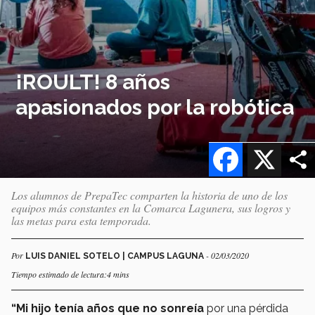
¡ROULT! 8 años
apasionados por la robótica
Facebook
X
Los alumnos de PrepaTec comparten la historia de uno de los
equipos más constantes en la Comarca Lagunera, sus logros y
las metas para esta temporada.
Por
- 02/03/2020
LUIS DANIEL SOTELO | CAMPUS LAGUNA
Tiempo estimado de lectura:4 mins
“Mi hijo tenía años que no sonreía
por una pérdida