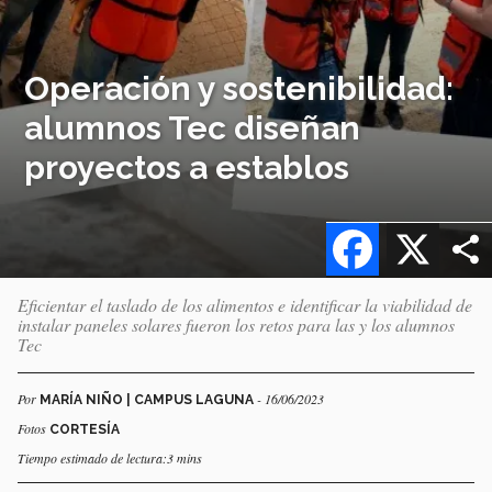
Operación y sostenibilidad:
alumnos Tec diseñan
proyectos a establos
Facebook
X
Eficientar el taslado de los alimentos e identificar la viabilidad de
instalar paneles solares fueron los retos para las y los alumnos
Tec
Por
- 16/06/2023
MARÍA NIÑO | CAMPUS LAGUNA
Fotos
CORTESÍA
Tiempo estimado de lectura:3 mins