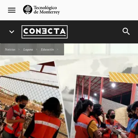
Pasar
navegación
menu
al
principal
contenido
principal
search
expand_more
Noticias
Laguna
Educación