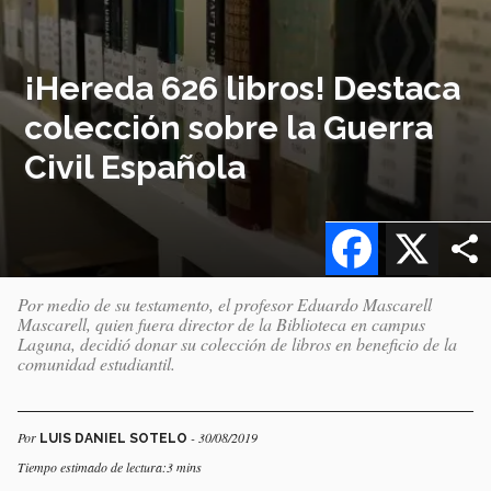
¡Hereda 626 libros! Destaca
colección sobre la Guerra
Civil Española
Facebook
X
Por medio de su testamento, el profesor Eduardo Mascarell
Mascarell, quien fuera director de la Biblioteca en campus
Laguna, decidió donar su colección de libros en beneficio de la
comunidad estudiantil.
Por
- 30/08/2019
LUIS DANIEL SOTELO
Tiempo estimado de lectura:3 mins