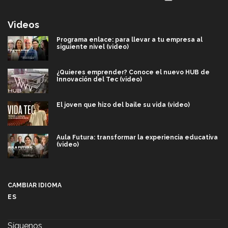
Videos
Programa enlace: para llevar a tu empresa al
siguiente nivel (video)
¿Quieres emprender? Conoce el nuevo HUB de
Innovación del Tec (video)
El joven que hizo del baile su vida (video)
Aula Futura: transformar la experiencia educativa
(video)
Más que un festival cultural: así es la magia de
VIBRART 2026 (video)
CAMBIAR IDIOMA
ES
Javier Guzmán: investigación con impacto social
(video)
Síguenos