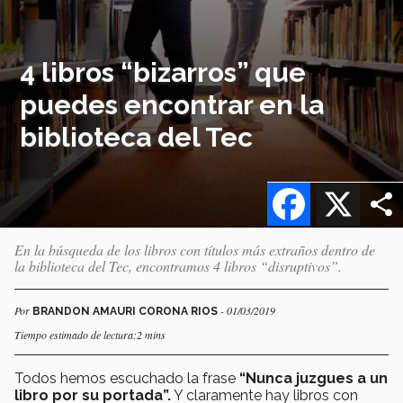
4 libros “bizarros” que
puedes encontrar en la
biblioteca del Tec
Facebook
X
En la búsqueda de los libros con títulos más extraños dentro de
la biblioteca del Tec, encontramos 4 libros “disruptivos”.
Por
- 01/03/2019
BRANDON AMAURI CORONA RIOS
Tiempo estimado de lectura:2 mins
Todos hemos escuchado la frase
“Nunca juzgues a un
libro por su portada”.
Y claramente hay libros con