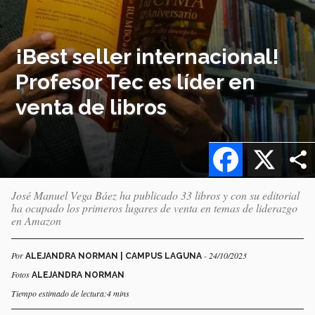
¡Best seller internacional!
Profesor Tec es líder en
venta de libros
Facebook
X
José Manuel Vega Báez ha publicado 33 libros y con su editorial
ha ocupado los primeros lugares de venta en temas de liderazgo
en Amazon
Por
- 24/10/2023
ALEJANDRA NORMAN | CAMPUS LAGUNA
Fotos
ALEJANDRA NORMAN
Tiempo estimado de lectura:4 mins