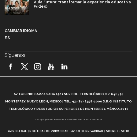
Aula Futura: transformar la experiencia educativa
(video)
Más que un festival cultural: así es la magia de
VIBRART 2026 (video)
CAMBIAR IDIOMA
ES
Javier Guzmán: investigación con impacto social
(video)
Síguenos
¡México, en el top del mundial de robótica FIRST
2026! (video)
Vida Tec: Pasión, disciplina y básquetbol, con Gael
Adame (video)
A
AV. EUGENIO GARZA SADA 2501 SUR COL. TECNOLÓGICO C.P. 64849 |
L
¿Cómo es el Modelo Educativo Tec? (video)
MONTERREY, NUEVO LEÓN, MÉXICO | TEL. +52 (81) 8358-2000 D.R.© INSTITUTO
TECNOLÓGICO Y DE ESTUDIOS SUPERIORES DE MONTERREY, MÉXICO. 2018
Vida Tec: Feminismo e Inteligencia Artificial, Paola
*DEC-520912 PROGRAMAS EN MODALIDAD ESCOLARIZADA.
Ricaurte (video)
AVISO LEGAL
POLÍTICAS DE PRIVACIDAD
AVISO DE PRIVACIDAD
SOBRE EL SITIO