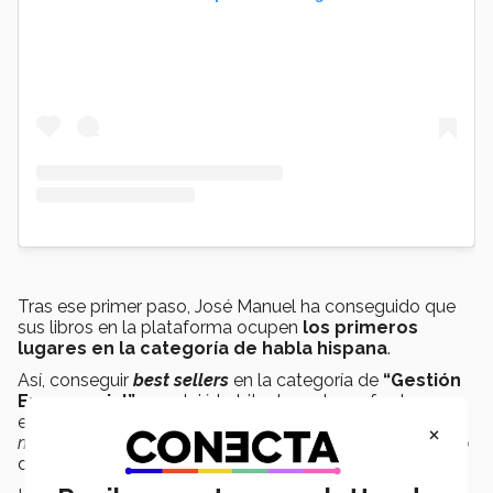
Tras ese primer paso, José Manuel ha conseguido que
sus libros en la plataforma ocupen
los primeros
lugares en la categoría de habla hispana
.
Así, conseguir
best sellers
en la categoría de
“Gestión
Empresarial”
se volvió habitual, y esto no fue la
excepción para su más reciente libro:
Evolución de los
×
modelos de liderazgo
, posicionado como el número uno
de esta categoría.