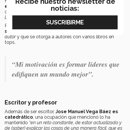
Recibe nuestro newsletter de
Hasta octubre de 2023,
8 de sus libros se
encuentran dentro del
top 100
a nivel global en la
noticias:
categoría de
“los más vendidos en Entrenamiento en
Liderazgo Empresarial”
en Amazon.
Por lo anterior, el profesor Tec ahora cuenta con un
sello en Amazon
que lo reconoce como
best seller
autor
y que se otorga a autores con varios libros en
tops.
“Mi motivación es formar líderes que
edifiquen un mundo mejor”.
Escritor y profesor
Además de ser escritor,
Jose Manuel Vega Báez es
catedrático
, una ocupación que mencionó lo ha
mantenido
“en un reto constante, de estar actualizado y
de (saber) explicar las cosas de una manera fácil, que es