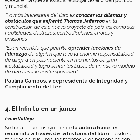
época en la que se estaba redibujando el orden político
y mundial.
“Lo más interesante del libro es
conocer los dilemas y
obstáculos que enfrentó Thomas Jefferson
en la
construcción de este nuevo proyecto de país, así como sus
habilidades, destrezas, contradicciones, errores y
omisiones.
“Es un recorrido que permite
aprender lecciones de
liderazgo
de alguien que tuvo la enorme responsabilidad
de dirigir a un país naciente en momentos de gran
inestabilidad y logró sentar las bases de un nuevo modelo
de democracia contemporánea”
Paulina Campos, vicepresidenta de Integridad y
Cumplimiento del Tec.
4. El Infinito en un junco
Irene Vallejo
Se trata de un ensayo donde
la autora hace un
recorrido a través de la historia del libro
, desde su
fabricación, sus usos, los recintos y los personajes con