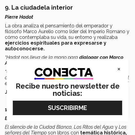
9. La ciudadela interior
Pierre Hadot
La obra analiza el pensamiento del emperador y
filósofo Marco Aurelio como líder del Imperio Romano y
cómo contemplaba su vida, su entorno y realizaba
ejercicios espirituales para expresarse y
autoconocerse.
“Hadot nos lleva de la mano para
dialogar con Marco
Aurelio desde su tiempo
y a partir de su cosmovisión.
×
"Como en un viaje interior, Hadot es nuestra guía quien
despierta la curiosidad y alumbra nuestro pensamiento al
exponer el tejido de
las meditaciones de Marco Aurelio
”.
Recibe nuestro newsletter de
noticias:
Judith Ruiz, decana Escuela de Humanidades.
10. Trilogía de la Ciudad Blanca
Eva García Sáenz de Urturi
El silencio de la Ciudad Blanca, Los Ritos del Agua
y
Los
señores del Tiempo
son líbros con
temática histórica,