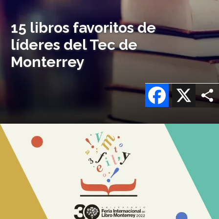
15 libros favoritos de
líderes del Tec de
Monterrey
Facebook
X
Imagen
o
logo