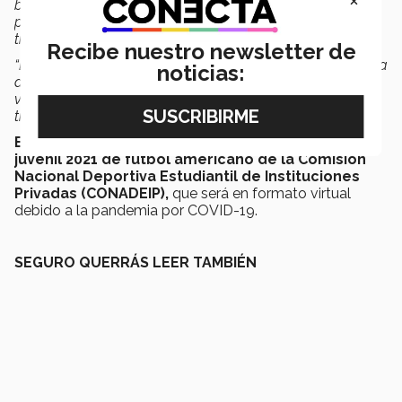
buscando la atracción de nuevo talento de jugadores
para que el equipo tenga un crecimiento y podamos
trabajar en lo que nos hemos planteado”.
Recibe nuestro newsletter de
“El proyecto surge con el objetivo de ser un gran programa
noticias:
de futbol americano a nivel región, donde después de
varias estrategias se consolidó la que estaremos
trabajando”,
finalizó.
Borregos Laguna participará en la temporada
juvenil 2021 de futbol americano de la Comisión
Nacional Deportiva Estudiantil de Instituciones
Privadas (CONADEIP),
que será en formato virtual
debido a la pandemia por COVID-19.
SEGURO QUERRÁS LEER TAMBIÉN