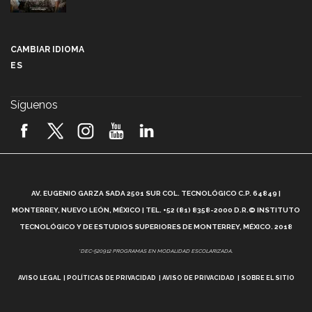
Más que un festival cultural: así es la magia de
VIBRART 2026 (video)
CAMBIAR IDIOMA
ES
Javier Guzmán: investigación con impacto social
(video)
Síguenos
¡México, en el top del mundial de robótica FIRST
2026! (video)
Vida Tec: Pasión, disciplina y básquetbol, con Gael
Adame (video)
A
AV. EUGENIO GARZA SADA 2501 SUR COL. TECNOLÓGICO C.P. 64849 |
L
¿Cómo es el Modelo Educativo Tec? (video)
MONTERREY, NUEVO LEÓN, MÉXICO | TEL. +52 (81) 8358-2000 D.R.© INSTITUTO
TECNOLÓGICO Y DE ESTUDIOS SUPERIORES DE MONTERREY, MÉXICO. 2018
Vida Tec: Feminismo e Inteligencia Artificial, Paola
*DEC-520912 PROGRAMAS EN MODALIDAD ESCOLARIZADA.
Ricaurte (video)
AVISO LEGAL
POLÍTICAS DE PRIVACIDAD
AVISO DE PRIVACIDAD
SOBRE EL SITIO