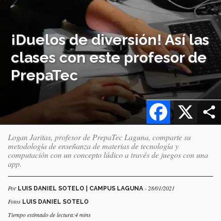
¡Duelos de diversión! Así las
clases con este profesor de
PrepaTec
Facebook
X
Logan Jaritas, profesor de PrepaTec Laguna, comparte su
metodología de enseñanza de materias de tecnología y
computación con un concepto lúdico a través de juegos con una
app.
Por
- 28/01/2021
LUIS DANIEL SOTELO | CAMPUS LAGUNA
Fotos
LUIS DANIEL SOTELO
Tiempo estimado de lectura:4 mins