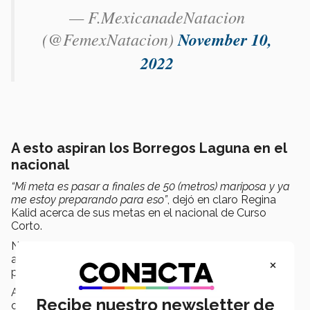
— F.MexicanadeNatacion
(@FemexNatacion)
November 10,
2022
A esto aspiran los Borregos Laguna en el
nacional
“Mi meta es pasar a finales de 50 (metros) mariposa y ya
me estoy preparando para eso”
, dejó en claro Regina
Kalid acerca de sus metas en el nacional de Curso
Corto.
No solo ella, sus otros compañeros y el entrenador
aspiran llegar a la última instancia de la competencia y
×
por qué no,
pelear por las medallas.
A pesar de lo anterior, reconocen que es la primera
Recibe nuestro newsletter de
ocasión en que varios participarán en este evento