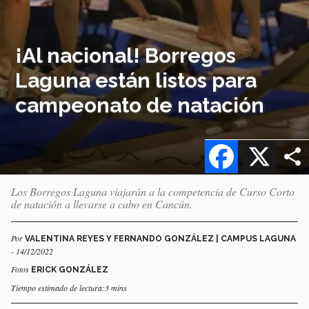
¡Al nacional! Borregos
Laguna están listos para
campeonato de natación
Facebook
X
Los Borregos Laguna viajarán a la competencia de Curso Corto
de natación a llevarse a cabo en Cancún.
Por
VALENTINA REYES Y FERNANDO GONZÁLEZ | CAMPUS LAGUNA
- 14/12/2022
Fotos
ERICK GONZÁLEZ
Tiempo estimado de lectura:3 mins