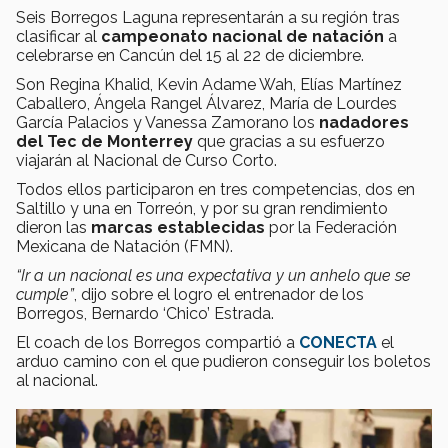
Seis Borregos Laguna representarán a su región tras
clasificar al
campeonato nacional de natación
a
celebrarse en Cancún del 15 al 22 de diciembre.
Son Regina Khalid, Kevin Adame Wah, Elías Martínez
Caballero, Ángela Rangel Álvarez, María de Lourdes
García Palacios y Vanessa Zamorano los
nadadores
del Tec de Monterrey
que gracias a su esfuerzo
viajarán al Nacional de Curso Corto.
Todos ellos participaron en tres competencias, dos en
Saltillo y una en Torreón, y por su gran rendimiento
dieron las
marcas establecidas
por la Federación
Mexicana de Natación (FMN).
“Ir a un nacional es una expectativa y un anhelo que se
cumple”
, dijo sobre el logro el entrenador de los
Borregos, Bernardo ‘Chico’ Estrada.
El coach de los Borregos compartió a
CONECTA
el
arduo camino con el que pudieron conseguir los boletos
al nacional.