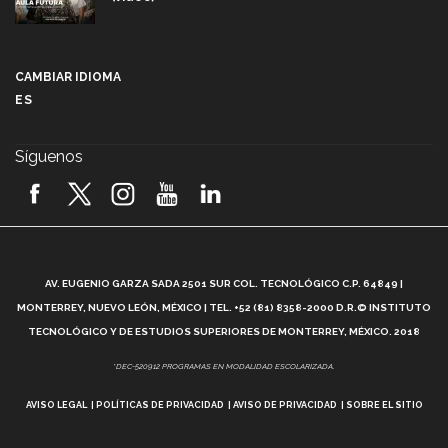
Más que un festival cultural: así es la magia de
VIBRART 2026 (video)
CAMBIAR IDIOMA
ES
Javier Guzmán: investigación con impacto social
(video)
Síguenos
¡México, en el top del mundial de robótica FIRST
2026! (video)
Vida Tec: Pasión, disciplina y básquetbol, con Gael
Adame (video)
A
AV. EUGENIO GARZA SADA 2501 SUR COL. TECNOLÓGICO C.P. 64849 |
L
¿Cómo es el Modelo Educativo Tec? (video)
MONTERREY, NUEVO LEÓN, MÉXICO | TEL. +52 (81) 8358-2000 D.R.© INSTITUTO
TECNOLÓGICO Y DE ESTUDIOS SUPERIORES DE MONTERREY, MÉXICO. 2018
Vida Tec: Feminismo e Inteligencia Artificial, Paola
*DEC-520912 PROGRAMAS EN MODALIDAD ESCOLARIZADA.
Ricaurte (video)
AVISO LEGAL
POLÍTICAS DE PRIVACIDAD
AVISO DE PRIVACIDAD
SOBRE EL SITIO