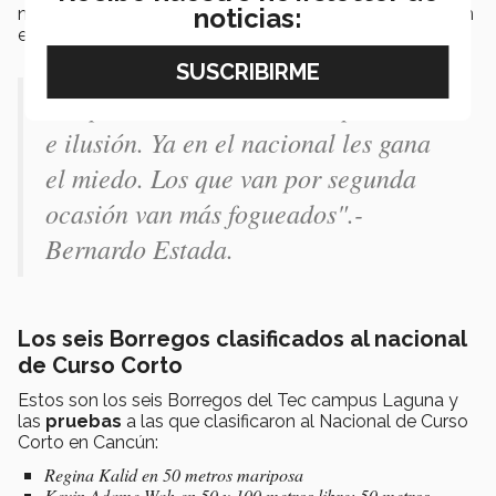
noticias:
nacional y
ganar experiencia
es lo más importante en
este momento.
“El primero es de mucha expectativa
e ilusión. Ya en el nacional les gana
el miedo. Los que van por segunda
ocasión van más fogueados".-
Bernardo Estada.
Los seis Borregos clasificados al nacional
de Curso Corto
Estos son los seis Borregos del Tec campus Laguna y
las
pruebas
a las que clasificaron al Nacional de Curso
Corto en Cancún:
Regina Kalid en 50 metros mariposa
Kevin Adame Wah en 50 y 100 metros libre; 50 metros