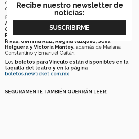
original a la cual le hemos puesto todo nuestro empeño
Recibe nuestro newsletter de
desde las bailarinas hasta los coreógrafos”,
agregó.
noticias:
El elenco de Vínculo está conformado por
Jeannette
Arjona, Sara Murra, Isabela Torres, Andrea
Guzmán, Valeria Torrero, Paulina Mora, Hannia
Pantoja, Valeria Talamantes, Deborah
Rivas, Gemma Ruiz, Regina Vázquez, Sofia
Helguera y Victoria Mantey,
además de Mariana
Constantino y Emanuél Gaitán.
Los
boletos para Vínculo están
disponibles en la
taquilla del teatro y en la página
boletos.newticket.com.mx
SEGURAMENTE TAMBIÉN QUERRÁN LEER: