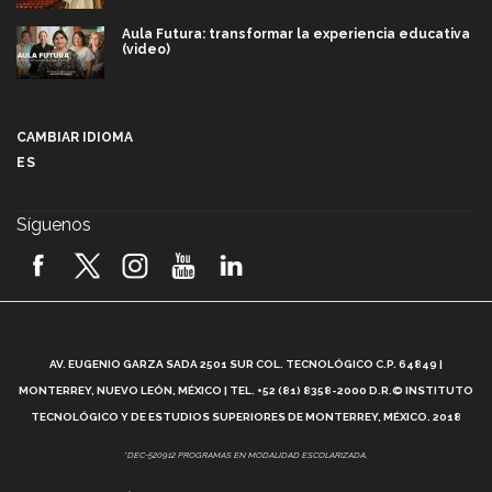
Aula Futura: transformar la experiencia educativa
(video)
Más que un festival cultural: así es la magia de
VIBRART 2026 (video)
CAMBIAR IDIOMA
ES
Javier Guzmán: investigación con impacto social
(video)
Síguenos
¡México, en el top del mundial de robótica FIRST
2026! (video)
Vida Tec: Pasión, disciplina y básquetbol, con Gael
Adame (video)
A
AV. EUGENIO GARZA SADA 2501 SUR COL. TECNOLÓGICO C.P. 64849 |
L
¿Cómo es el Modelo Educativo Tec? (video)
MONTERREY, NUEVO LEÓN, MÉXICO | TEL. +52 (81) 8358-2000 D.R.© INSTITUTO
TECNOLÓGICO Y DE ESTUDIOS SUPERIORES DE MONTERREY, MÉXICO. 2018
Vida Tec: Feminismo e Inteligencia Artificial, Paola
*DEC-520912 PROGRAMAS EN MODALIDAD ESCOLARIZADA.
Ricaurte (video)