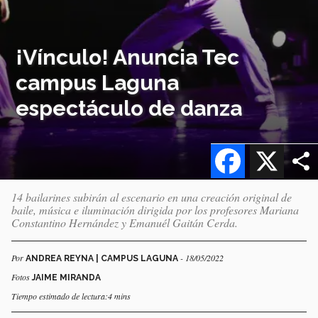
¡Vínculo! Anuncia Tec
campus Laguna
espectáculo de danza
Facebook
X
14 bailarines subirán al escenario en una creación original de
baile, música e iluminación dirigida por los profesores Mariana
Constantino Hernández y Emanuél Gaitán Cerda.
Por
- 18/05/2022
ANDREA REYNA | CAMPUS LAGUNA
Fotos
JAIME MIRANDA
Tiempo estimado de lectura:4 mins