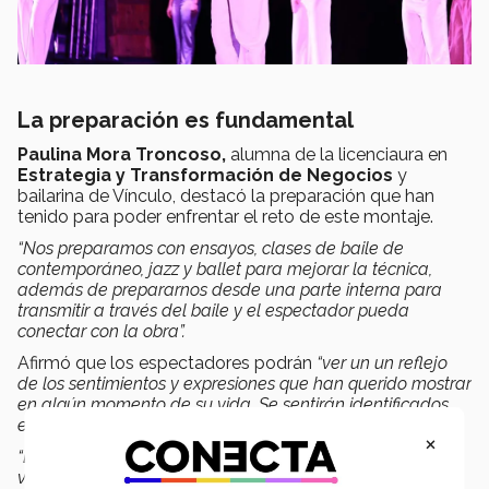
La preparación es fundamental
Paulina Mora Troncoso,
alumna de la licenciaura en
Estrategia y Transformación de Negocios
y
bailarina de Vínculo, destacó la preparación que han
tenido para poder enfrentar el reto de este montaje.
“Nos preparamos con ensayos, clases de baile de
contemporáneo, jazz y ballet para mejorar la técnica,
además de prepararnos desde una parte interna para
transmitir a través del baile y el espectador pueda
conectar con la obra”.
Afirmó que los espectadores podrán
“ver un un reflejo
de los sentimientos y expresiones que han querido mostrar
en algún momento de su vida. Se sentirán identificados
en algún punto de la obra”,
expresó.
×
“Los invito a que se den su tiempo para ver Vínculo, no se
van a arrepentir y van a disfrutar mucho. Es una obra